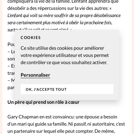
compliquera la vie de la famille. L’enfant apprendra que
désobéir a des répercussions sur la vie des autres:
«
L’enfant qui voit sa mère souffrir de sa propre désobéissance
sera certainement plus motivé à obéir la prochaine fois,
surtout s’il se sait et se sent aimé. »
COOKIES
Pour aller plus loin :
Ce site utilise des cookies pour améliorer
– Les règles de la maison sont-elles décidées en couple,
votre expérience utilisateur et vous permet
sont-elles raisonnables et connues de tous?
de contrôler ce que vous souhaitez activer.
– Est-ce que les punitions sont en lien avec la
transgression de l’enfant?
Personnaliser
– Mes enfants me voient-ils honorer mes
parents ou d’autres personnes ?
OK, J'ACCEPTE TOUT
Un père qui prend son rôle à cœur
Gary Chapman en est convaincu: une épouse a besoin
d’un mari qui guide sa famille. Ni passif, ni autoritaire, c’est
un partenaire sur lequel elle peut compter. De même,