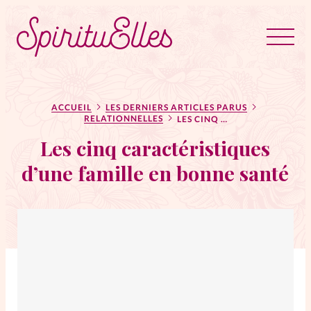
RUBRIQUES
Tous les articles
Actus
ACCUEIL
LES DERNIERS ARTICLES PARUS
RELATIONNELLES
LES CINQ CARACTÉRISTIQUES D’UNE FAMILLE EN BONNE SANTÉ
Les cinq caractéristiques
Actus au féminin
d’une famille en bonne santé
Astuces
Bible
Chroniques
Dossiers
Edito