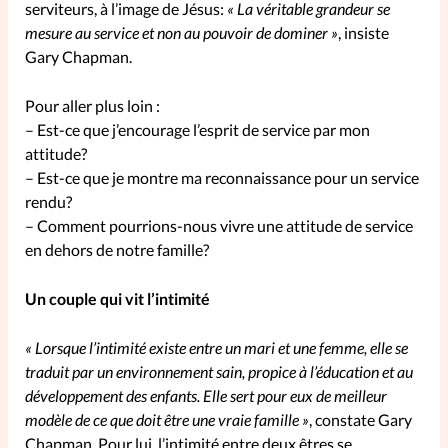
serviteurs, à l’image de Jésus:
« La véritable grandeur se
mesure au service et non au pouvoir de dominer »
, insiste
La rédaction
Gary Chapman.
Mon compte
Pour aller plus loin :
– Est-ce que j’encourage l’esprit de service par mon
Changement d'adresse
attitude?
– Est-ce que je montre ma reconnaissance pour un service
Nous contacter
rendu?
– Comment pourrions-nous vivre une attitude de service
en dehors de notre famille?
Un couple qui vit l’intimité
« Lorsque l’intimité existe entre un mari et une femme, elle se
traduit par un environnement sain, propice à l’éducation et au
développement des enfants. Elle sert pour eux de meilleur
modèle de ce que doit être une vraie famille »
, constate Gary
Chapman. Pour lui, l’intimité entre deux êtres se