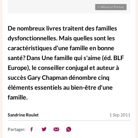
Elles nous inspirent
Alliance Presse
©
Entre4yeux
L'anecdote
De nombreux livres traitent des familles
dysfonctionnelles. Mais quelles sont les
La Bible au féminin
caractéristiques d'une famille en bonne
santé? Dans Une famille qui s'aime (éd. BLF
Lifestyle
Littérature
Europe), le conseiller conjugal et auteur à
succès Gary Chapman dénombre cinq
PersonnElles
éléments essentiels au bien-être d'une
famille.
RelationnElles
Sandrine Roulet
1 Sep 2011
Shopping Spi
Partager:
Si(x) simple de...