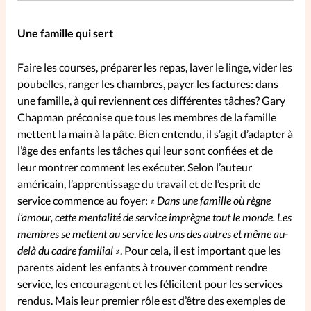
Une famille qui sert
SpirituElles
Vive la famille
Faire les courses, préparer les repas, laver le linge, vider les
poubelles, ranger les chambres, payer les factures: dans
SpirituElles devient Relations
une famille, à qui reviennent ces différentes tâches? Gary
Aujourd’hui!
Chapman préconise que tous les membres de la famille
mettent la main à la pâte. Bien entendu, il s’agit d’adapter à
l’âge des enfants les tâches qui leur sont confiées et de
leur montrer comment les exécuter. Selon l’auteur
Faire un don
américain, l’apprentissage du travail et de l’esprit de
service commence au foyer:
« Dans une famille où règne
La Boutique
l’amour, cette mentalité de service imprègne tout le monde. Les
La Pause SpirituElles - toutes les
membres se mettent au service les uns des autres et même au-
éditions
delà du cadre familial »
. Pour cela, il est important que les
parents aident les enfants à trouver comment rendre
service, les encouragent et les félicitent pour les services
À propos
rendus. Mais leur premier rôle est d’être des exemples de