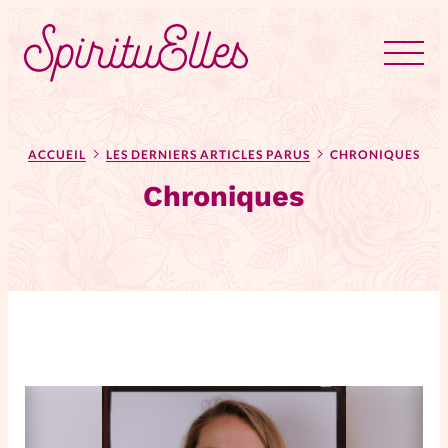
RUBRIQUES
Tous les articles
Actus
ACCUEIL
LES DERNIERS ARTICLES PARUS
CHRONIQUES
Chroniques
Actus au féminin
Astuces
Bible
Chroniques
Dossiers
Edito