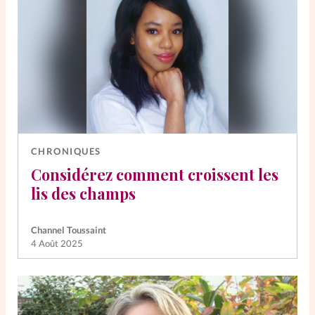
SpirituElles
Vive la famille
SpirituElles devient Relations
Aujourd’hui!
CHRONIQUES
Considérez comment croissent les
Faire un don
lis des champs
La Boutique
La Pause SpirituElles - toutes les
Channel Toussaint
4 Août 2025
éditions
À propos