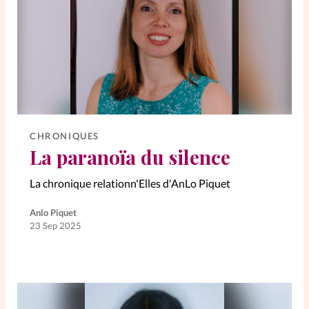
Elles nous inspirent
Entre4yeux
L'anecdote
La Bible au féminin
Lifestyle
Littérature
CHRONIQUES
La paranoïa du silence
PersonnElles
La chronique relationn'Elles d'AnLo Piquet
Anlo Piquet
RelationnElles
23 Sep 2025
Shopping Spi
Si(x) simple de...