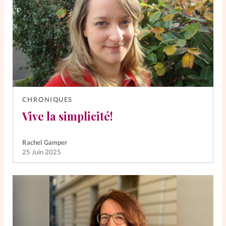
La rédaction
Mon compte
Changement d'adresse
Nous contacter
CHRONIQUES
Vive la simplicité!
Rachel Gamper
25 Juin 2025