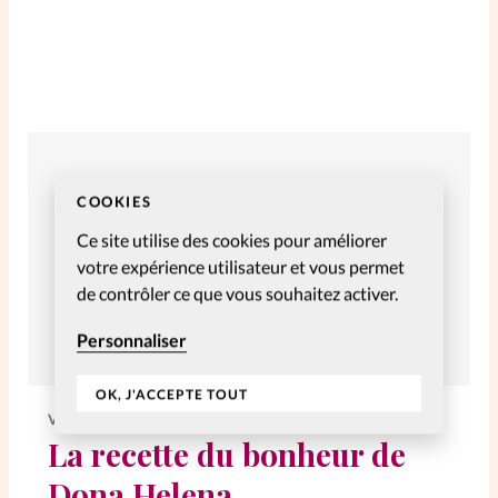
SpirituElles
Vive la famille
SpirituElles devient Relations
Aujourd’hui!
COOKIES
Ce site utilise des cookies pour améliorer
votre expérience utilisateur et vous permet
Faire un don
de contrôler ce que vous souhaitez activer.
La Boutique
Personnaliser
La Pause SpirituElles - toutes les
éditions
OK, J'ACCEPTE TOUT
VIVE LA FAMILLE
La recette du bonheur de
À propos
Dona Helena