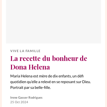
Elles nous inspirent
Entre4yeux
L'anecdote
La Bible au féminin
Lifestyle
Littérature
VIVE LA FAMILLE
La recette du bonheur de
PersonnElles
Dona Helena
Maria Helena est mère de dix enfants, un défi
RelationnElles
quotidien qu’elle a relevé en se reposant sur Dieu.
Portrait par sa belle-fille.
Shopping Spi
Irene Gasser Rodrigues
25 Oct 2024
Si(x) simple de...