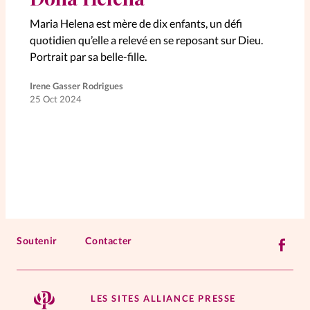
Maria Helena est mère de dix enfants, un défi
La rédaction
quotidien qu’elle a relevé en se reposant sur Dieu.
Portrait par sa belle-fille.
Mon compte
Irene Gasser Rodrigues
Changement d'adresse
25 Oct 2024
Nous contacter
Soutenir
Contacter
LES SITES ALLIANCE PRESSE