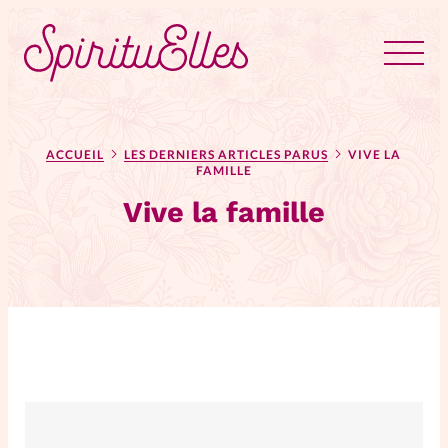
RUBRIQUES
Tous les articles
Actus
ACCUEIL
LES DERNIERS ARTICLES PARUS
VIVE LA
FAMILLE
Vive la famille
Actus au féminin
Astuces
Bible
Chroniques
Dossiers
Edito