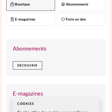
Elles nous inspirent
Boutique
Abonnements
Entre4yeux
L'anecdote
E-magazines
Faire un don
La Bible au féminin
Abonnements
Lifestyle
Littérature
PersonnElles
DÉCOUVRIR
RelationnElles
E-magazines
Shopping Spi
Parcourez nos numéros et éditions numériques.
COOKIES
Si(x) simple de...