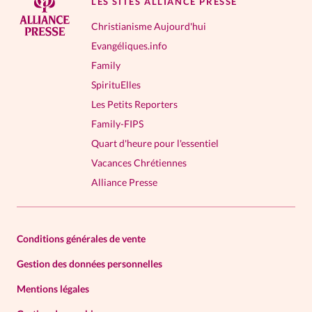
LES SITES ALLIANCE PRESSE
La rédaction
Christianisme Aujourd'hui
Evangéliques.info
Mon compte
Family
SpirituElles
Changement d'adresse
Les Petits Reporters
Family-FIPS
Nous contacter
Quart d'heure pour l'essentiel
Vacances Chrétiennes
Alliance Presse
Conditions générales de vente
Gestion des données personnelles
Mentions légales