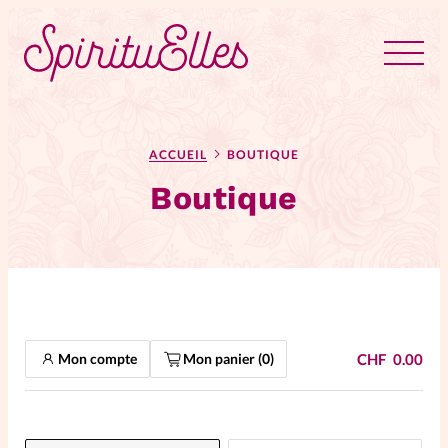
RUBRIQUES
Tous les articles
Actus
ACCUEIL
BOUTIQUE
Boutique
Actus au féminin
Astuces
Bible
Chroniques
Dossiers
Mon compte
Mon panier (
0
)
CHF
0.00
Edito