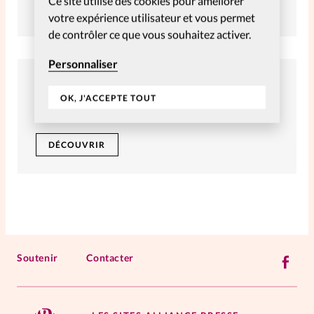
Ce site utilise des cookies pour améliorer
DÉCOUVRIR
votre expérience utilisateur et vous permet
de contrôler ce que vous souhaitez activer.
SpirituElles
Vive la famille
Personnaliser
Faire un don
SpirituElles devient Relations
OK, J'ACCEPTE TOUT
Soutenez notre mission par un don.
Aujourd’hui!
DÉCOUVRIR
Faire un don
La Boutique
La Pause SpirituElles - toutes les
éditions
Soutenir
Contacter
À propos