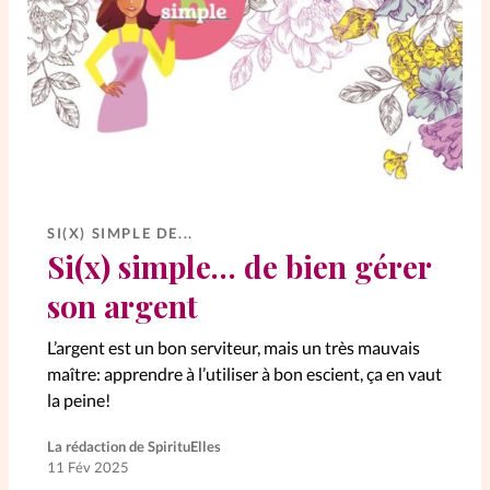
Elles nous inspirent
Entre4yeux
L'anecdote
La Bible au féminin
Lifestyle
Littérature
SI(X) SIMPLE DE...
Si(x) simple… de bien gérer
PersonnElles
son argent
L’argent est un bon serviteur, mais un très mauvais
RelationnElles
maître: apprendre à l’utiliser à bon escient, ça en vaut
la peine!
Shopping Spi
La rédaction de SpirituElles
11 Fév 2025
Si(x) simple de...