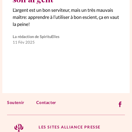
L’argent est un bon serviteur, mais un très mauvais
La rédaction
maître: apprendre à l’utiliser à bon escient, ça en vaut
la peine!
Mon compte
La rédaction de SpirituElles
Changement d'adresse
11 Fév 2025
Nous contacter
Soutenir
Contacter
LES SITES ALLIANCE PRESSE