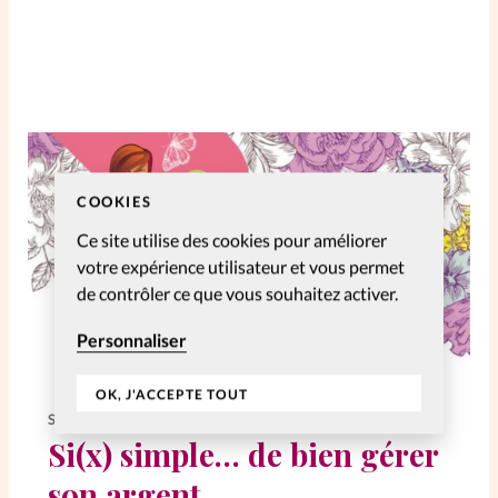
SpirituElles
Vive la famille
SpirituElles devient Relations
Aujourd’hui!
COOKIES
Ce site utilise des cookies pour améliorer
votre expérience utilisateur et vous permet
Faire un don
de contrôler ce que vous souhaitez activer.
La Boutique
Personnaliser
La Pause SpirituElles - toutes les
éditions
OK, J'ACCEPTE TOUT
SI(X) SIMPLE DE...
Si(x) simple… de bien gérer
À propos
son argent