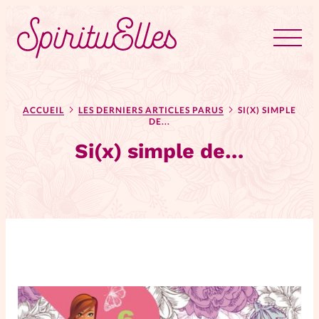
RUBRIQUES
Tous les articles
Actus
ACCUEIL
LES DERNIERS ARTICLES PARUS
SI(X) SIMPLE
DE...
Si(x) simple de…
Actus au féminin
Astuces
Bible
Chroniques
Dossiers
Edito