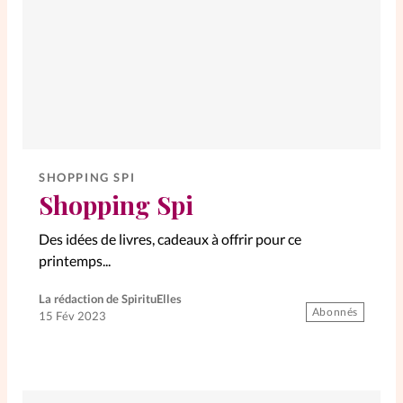
Elles nous inspirent
Entre4yeux
L'anecdote
La Bible au féminin
Lifestyle
Littérature
SHOPPING SPI
Shopping Spi
PersonnElles
Des idées de livres, cadeaux à offrir pour ce
printemps...
RelationnElles
La rédaction de SpirituElles
Abonnés
15 Fév 2023
Shopping Spi
Si(x) simple de...