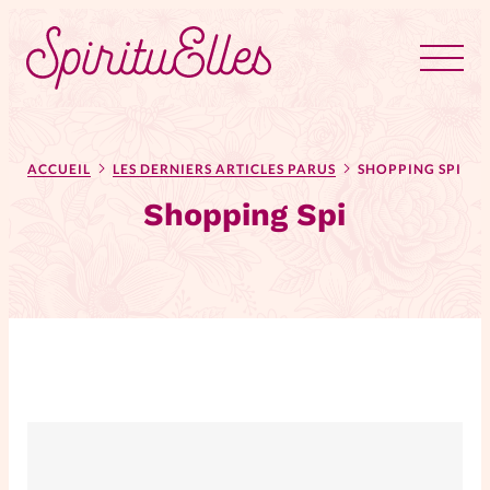
RUBRIQUES
Tous les articles
Actus
ACCUEIL
LES DERNIERS ARTICLES PARUS
SHOPPING SPI
Shopping Spi
Actus au féminin
Astuces
Bible
Chroniques
Dossiers
Edito