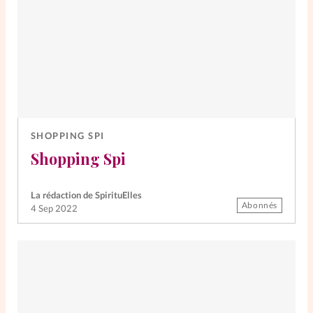
La rédaction
Mon compte
Changement d'adresse
Nous contacter
SHOPPING SPI
Shopping Spi
La rédaction de SpirituElles
Abonnés
4 Sep 2022