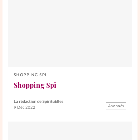
SpirituElles
Vive la famille
SpirituElles devient Relations
Aujourd’hui!
SHOPPING SPI
Faire un don
Shopping Spi
La Boutique
La Pause SpirituElles - toutes les
La rédaction de SpirituElles
Abonnés
9 Déc 2022
éditions
À propos