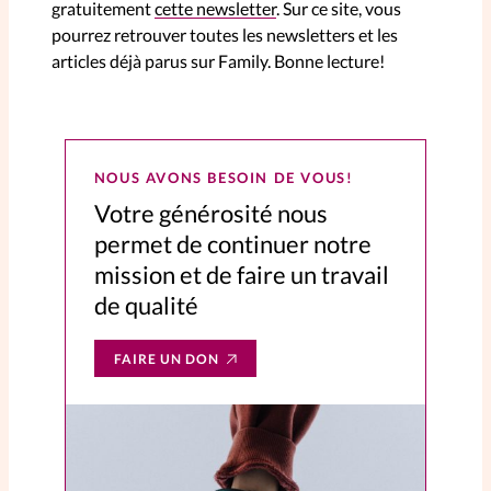
gratuitement
cette newsletter
. Sur ce site, vous
pourrez retrouver toutes les newsletters et les
SpirituElles
Vive la famille
articles déjà parus sur Family. Bonne lecture!
SpirituElles devient Relations
NOUS AVONS BESOIN DE VOUS!
Aujourd’hui!
Votre générosité nous
permet de continuer notre
mission et de faire un travail
Faire un don
de qualité
La Boutique
La Pause SpirituElles - toutes les
FAIRE UN DON
éditions
À propos