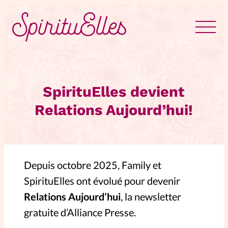
RUBRIQUES
Tous les articles
Actus
SpirituElles devient
Relations Aujourd’hui!
Actus au féminin
Astuces
Bible
Depuis octobre 2025, Family et
Chroniques
Dossiers
SpirituElles ont évolué pour devenir
Relations Aujourd’hui
, la newsletter
Edito
gratuite d’Alliance Presse.