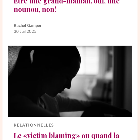
Être une grand-maman, oui, une
nounou, non!
Rachel Gamper
30 Juil 2025
RELATIONNELLES
Le «victim blaming» ou quand la