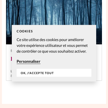
COOKIES
Ce site utilise des cookies pour améliorer
votre expérience utilisateur et vous permet
de contrôler ce que vous souhaitez activer.
SPIRITUELLES
Le monde spirituel me fait peur
Personnaliser
La rédaction de SpirituElles
OK, J'ACCEPTE TOUT
8 Avr 2025