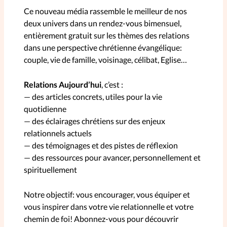
Elles nous inspirent
Ce nouveau média rassemble le meilleur de nos
deux univers dans un rendez-vous bimensuel,
entièrement gratuit sur les thèmes des relations
Entre4yeux
L'anecdote
dans une perspective chrétienne évangélique:
couple, vie de famille, voisinage, célibat, Eglise…
La Bible au féminin
Relations Aujourd’hui
, c’est :
— des articles concrets, utiles pour la vie
Lifestyle
Littérature
quotidienne
— des éclairages chrétiens sur des enjeux
PersonnElles
relationnels actuels
— des témoignages et des pistes de réflexion
— des ressources pour avancer, personnellement et
RelationnElles
spirituellement
Shopping Spi
Notre objectif: vous encourager, vous équiper et
vous inspirer dans votre vie relationnelle et votre
chemin de foi! Abonnez-vous pour découvrir
Si(x) simple de...