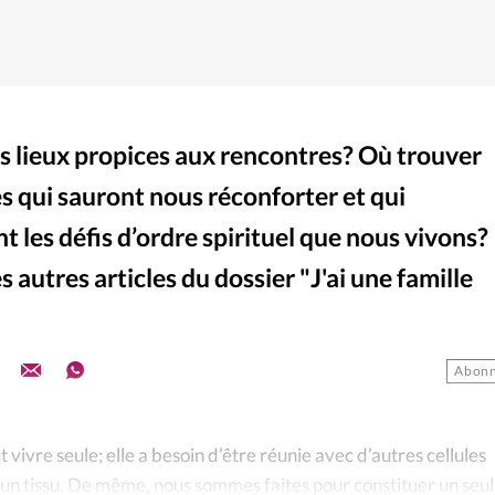
es lieux propices aux rencontres? Où trouver
s qui sauront nous réconforter et qui
les défis d’ordre spirituel que nous vivons?
 autres articles du dossier "J'ai une famille
Abonn
t vivre seule; elle a besoin d’être réunie avec d’autres cellules
 un tissu. De même, nous sommes faites pour constituer un seul