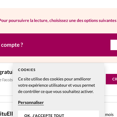
ens.
Pour poursuivre la lecture, choisissez une des options suivantes 
n compte ?
COOKIES
gratuitement
Ce site utilise des cookies pour améliorer
C
de l'accès aux articles web réservés aux abonnés pendant 14
votre expérience utilisateur et vous permet
de contrôler ce que vous souhaitez activer.
Personnaliser
CHF
4.31
ituElles Web mensuel
pendant 1 mois
OK, J'ACCEPTE TOUT