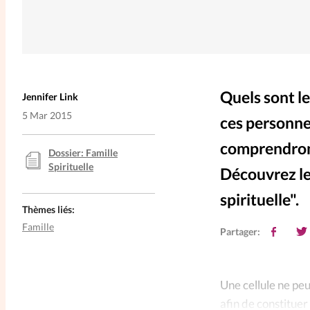
Quels sont l
Jennifer Link
5 Mar 2015
ces personne
comprendront 
Dossier: Famille
Spirituelle
Découvrez les
spirituelle".
Thèmes liés:
Famille
Partager:
Une cellule ne peu
afin de constituer