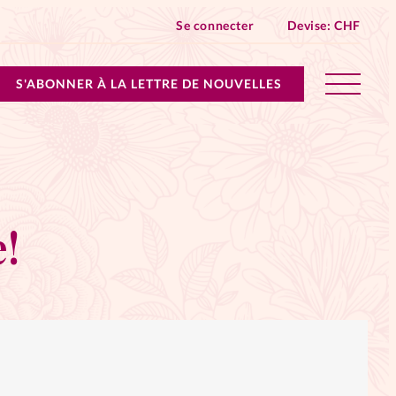
Se connecter
Devise:
CHF
S'ABONNER À LA LETTRE DE NOUVELLES
lles devient Relations Aujourd’hui!
n don
!
ique
 SpirituElles - toutes les éditions
s