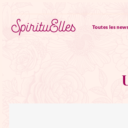
Toutes les news
RUBRIQUES
Tous les articles
Actus
Actus au féminin
Astuces
Chroniques
Dossiers
Edi
Elles nous inspirent
Entre4y