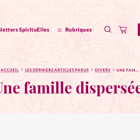
letters SpirituElles
Rubriques
SpirituE
ACCUEIL
LES DERNIERS ARTICLES PARUS
DIVERS
UNE FAMILLE DISPERSÉE!
Faire u
Une famille dispersée
Bible
La Bout
to
La Pause
À propo
eux