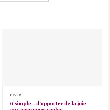
DIVERS
6 simple …d’apporter de la joie
aux personnes seules