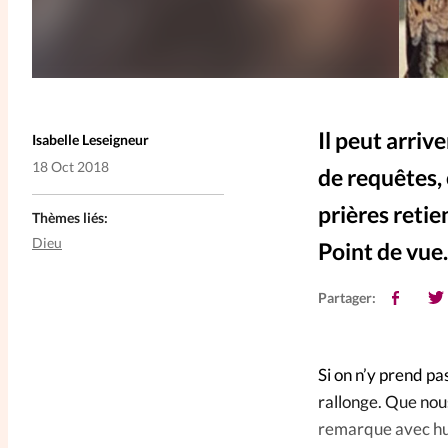
Il peut arriv
Isabelle Leseigneur
18 Oct 2018
de requêtes,
prières retie
Thèmes liés:
Dieu
Point de vue.
Partager:
Si on n’y prend p
rallonge. Que nous
remarque avec hum