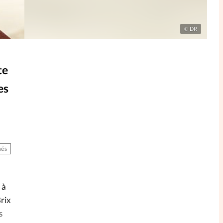
DR
©
te
es
és
 à
Brix
s