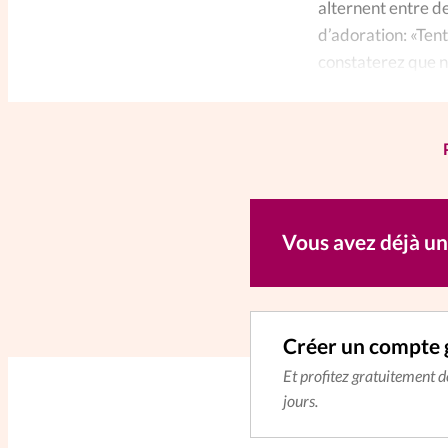
alternent entre d
d’adoration: «Ten
constaterez que n
requêtes!»
Vous avez déjà u
Créer un compte 
Et profitez gratuitement 
jours.