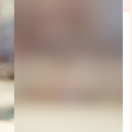
ction
mpte
ent d'adresse
ntacter