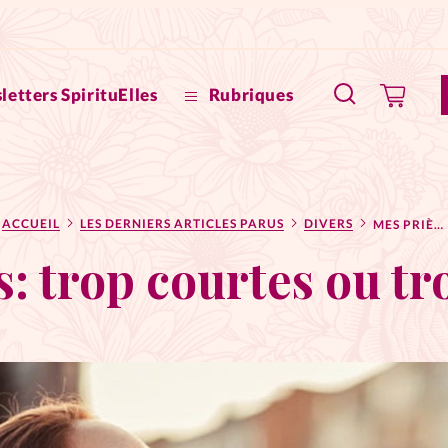
letters SpirituElles
Rubriques
SpirituE
ACCUEIL
LES DERNIERS ARTICLES PARUS
DIVERS
MES PRIÈRES: TROP COURTES OU TROP LONGUES?
Faire u
: trop courtes ou t
Bible
La Bout
to
La Pause
À propo
eux