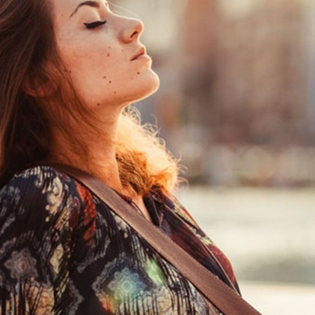
La réda
in
Mon co
onnElles
Changem
Nous co
Vive la famille