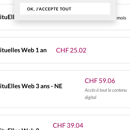
OK, J'ACCEPTE TOUT
CHF
4.31
ituElles Web mensuel
pendant 1 mois
CHF
25.02
tuelles Web 1 an
CHF
59.06
tuElles Web 3 ans - NE
Accès à tout le contenu
digital
CHF
39.04