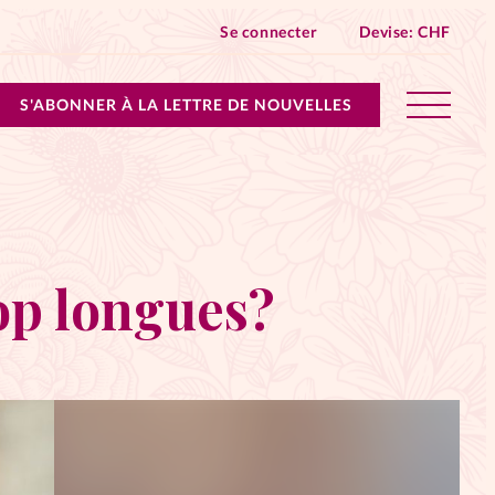
Se connecter
Devise:
CHF
S'ABONNER À LA LETTRE DE NOUVELLES
lles devient Relations Aujourd’hui!
n don
rop longues?
ique
 SpirituElles - toutes les éditions
s