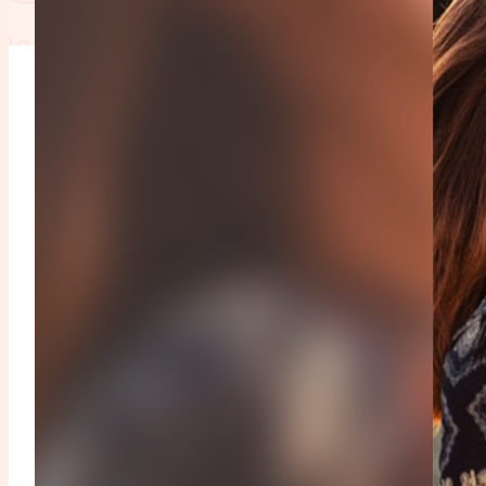
L'anecdote
La Bible au fémin
Lifestyle
Littérature
Pers
RelationnElles
Shopping Spi
Si(x) simple de...
SpirituElles