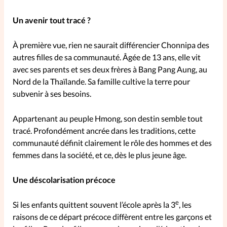
Un avenir tout tracé ?
SpirituElles
Vive la famille
À première vue, rien ne saurait différencier Chonnipa des
autres filles de sa communauté. Âgée de 13 ans, elle vit
avec ses parents et ses deux frères à Bang Pang Aung, au
SpirituElles devient Relations
Nord de la Thaïlande. Sa famille cultive la terre pour
Aujourd’hui!
subvenir à ses besoins.
Appartenant au peuple Hmong, son destin semble tout
Faire un don
tracé. Profondément ancrée dans les traditions, cette
communauté définit clairement le rôle des hommes et des
La Boutique
femmes dans la société, et ce, dès le plus jeune âge.
La Pause SpirituElles - toutes les
éditions
Une déscolarisation précoce
e
Si les enfants quittent souvent l’école après la 3
, les
raisons de ce départ précoce diffèrent entre les garçons et
À propos