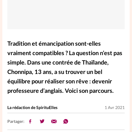
Elles nous inspirent
Entre4yeux
L'anecdote
La Bible au féminin
Tradition et émancipation sont-elles
vraiment compatibles ? La question n’est pas
Lifestyle
Littérature
simple. Dans une contrée de Thaïlande,
Chonnipa, 13 ans, a su trouver un bel
PersonnElles
équilibre pour réaliser son rêve : devenir
professeure d’anglais. Voici son parcours.
RelationnElles
La rédaction de SpirituElles
1 Avr 2021
Shopping Spi
Partager:
Si(x) simple de...