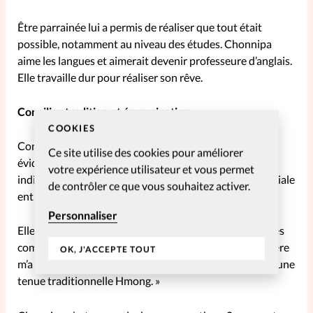
Être parrainée lui a permis de réaliser que tout était
possible, notamment au niveau des études. Chonnipa
aime les langues et aimerait devenir professeure d’anglais.
Elle travaille dur pour réaliser son rêve.
Concilier tradition et émancipation
COOKIES
Conjuguer tradition et émancipation n’est pas toujours
Ce site utilise des cookies pour améliorer
évident pour elle. Le directeur de son centre d’accueil
votre expérience utilisateur et vous permet
indique que, parfois, son sens de la responsabilité familiale
de contrôler ce que vous souhaitez activer.
entre en conflit avec son désir de venir au centre.
Personnaliser
Elle a également travaillé dur pour acquérir de nouvelles
compétences. « Je suis vraiment fière de moi, car ma mère
OK, J'ACCEPTE TOUT
m’a tout appris, y compris comment broder moi-même une
tenue traditionnelle Hmong. »