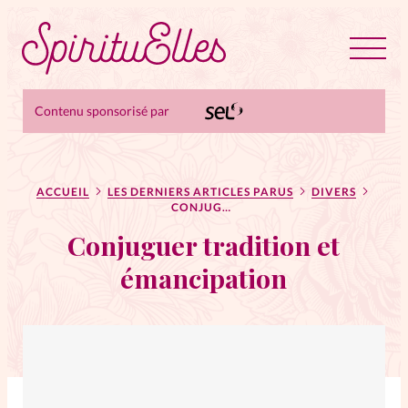
Contenu sponsorisé par
RUBRIQUES
Tous les articles
Actus
ACCUEIL
LES DERNIERS ARTICLES PARUS
DIVERS
Actus au féminin
CONJUGUER TRADITION ET ÉMANCIPATION
Conjuguer tradition et
Astuces
Bible
émancipation
Chroniques
Dossiers
Edito