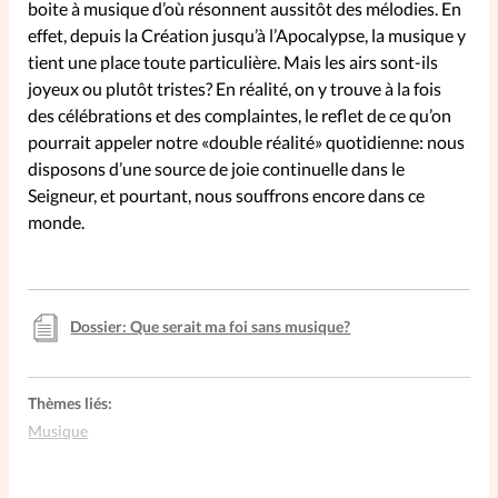
boite à musique d’où résonnent aussitôt des mélodies. En
effet, depuis la Création jusqu’à l’Apocalypse, la musique y
SpirituElles
Vive la famille
tient une place toute particulière. Mais les airs sont-ils
joyeux ou plutôt tristes? En réalité, on y trouve à la fois
des célébrations et des complaintes, le reflet de ce qu’on
pourrait appeler notre «double réalité» quotidienne: nous
SpirituElles devient Relations
disposons d’une source de joie continuelle dans le
Aujourd’hui!
Seigneur, et pourtant, nous souffrons encore dans ce
monde.
Faire un don
Dossier: Que serait ma foi sans musique?
La Boutique
La Pause SpirituElles - toutes les
éditions
Thèmes liés:
Musique
À propos