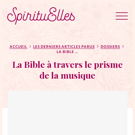
RUBRIQUES
Tous les articles
Actus
ACCUEIL
LES DERNIERS ARTICLES PARUS
DOSSIERS
LA BIBLE À TRAVERS LE PRISME DE LA MUSIQUE
La Bible à travers le prisme
Actus au féminin
de la musique
Astuces
Bible
Chroniques
Dossiers
Edito