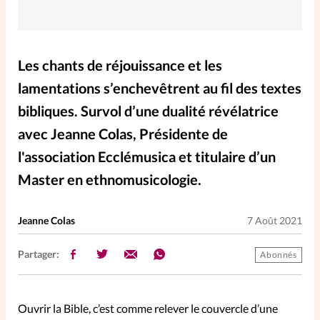
Elles nous inspirent
Entre4yeux
L'anecdote
Les chants de réjouissance et les
lamentations s’enchevêtrent au fil des textes
La Bible au féminin
bibliques. Survol d’une dualité révélatrice
avec Jeanne Colas, Présidente de
Lifestyle
Littérature
l'association Ecclémusica et titulaire d’un
Master en ethnomusicologie.
PersonnElles
Jeanne Colas
7 Août 2021
RelationnElles
Partager:
Abonnés
Shopping Spi
Ouvrir la Bible, c’est comme relever le couvercle d’une
Si(x) simple de...