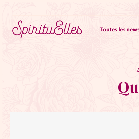
Toutes les news
RUBRIQUES
Tous les articles
Actus
Qu
Actus au féminin
Astuces
Chroniques
Dossiers
Edi
Elles nous inspirent
Entre4y