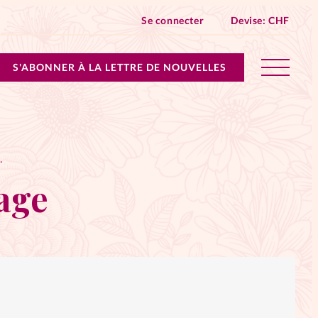
Se connecter
Devise:
CHF
S'ABONNER À LA LETTRE DE NOUVELLES
lles devient Relations Aujourd’hui!
 SOULAGE
n don
age
ique
 SpirituElles - toutes les éditions
s