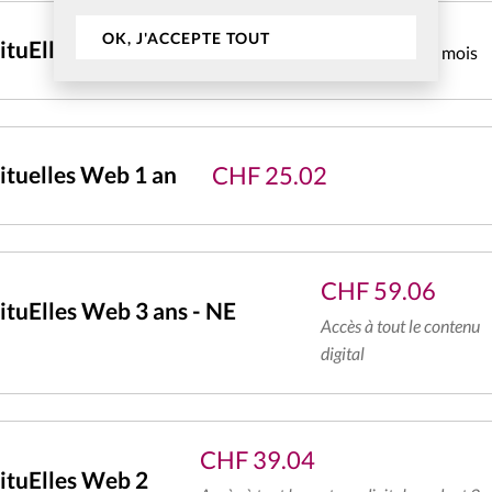
OK, J'ACCEPTE TOUT
CHF
4.31
ituElles Web mensuel
pendant 1 mois
CHF
25.02
tuelles Web 1 an
CHF
59.06
tuElles Web 3 ans - NE
Accès à tout le contenu
digital
CHF
39.04
ituElles Web 2