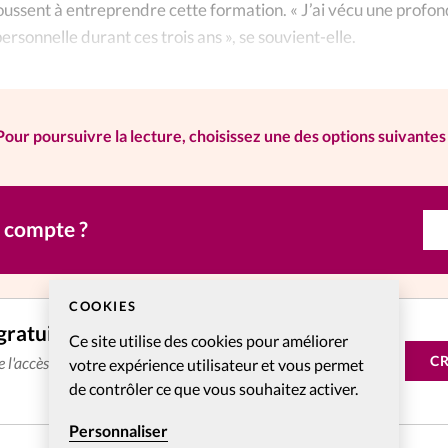
poussent à entreprendre cette formation. « J’ai vécu une profo
ersonnelle durant ces trois ans », se souvient-elle.
Pour poursuivre la lecture, choisissez une des options suivantes 
n compte ?
COOKIES
gratuitement
Ce site utilise des cookies pour améliorer
C
de l'accès aux articles web réservés aux abonnés pendant 14
votre expérience utilisateur et vous permet
de contrôler ce que vous souhaitez activer.
Personnaliser