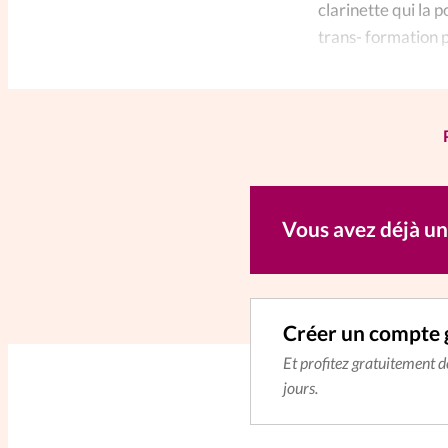
clarinette qui la 
trans- formation p
Vous avez déjà u
Créer un compte 
Et profitez gratuitement 
jours.