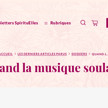
letters SpirituElles
Rubriques
SpirituE
ACCUEIL
LES DERNIERS ARTICLES PARUS
DOSSIERS
QUAND LA MUSIQUE
Faire u
and la musique soul
Bible
La Bout
to
La Pause
À propo
eux