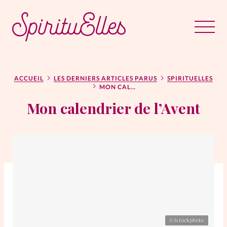
RUBRIQUES
Tous les articles
Actus
ACCUEIL
LES DERNIERS ARTICLES PARUS
SPIRITUELLES
MON CALENDRIER DE L’AVENT
Mon calendrier de l’Avent
Actus au féminin
Astuces
Bible
Chroniques
Dossiers
Edito
Istockphoto
©