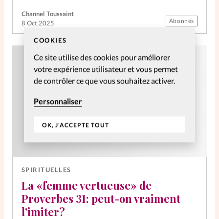
Channel Toussaint
La rédaction
Abonnés
8 Oct 2025
COOKIES
Mon compte
Ce site utilise des cookies pour améliorer
Changement d'adresse
votre expérience utilisateur et vous permet
de contrôler ce que vous souhaitez activer.
Nous contacter
Personnaliser
OK, J'ACCEPTE TOUT
SPIRITUELLES
La «femme vertueuse» de
Proverbes 31: peut-on vraiment
l’imiter?