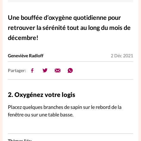
Elles nous inspirent
Une bouffée d’oxygène quotidienne pour
Entre4yeux
L'anecdote
retrouver la sérénité tout au long du mois de
décembre!
La Bible au féminin
Geneviève Radloff
2 Déc 2021
Lifestyle
Littérature
Partager:
PersonnElles
2.
Oxygénez votre logis
RelationnElles
Placez quelques branches de sapin sur le rebord de la
fenêtre ou sur une table basse.
Shopping Spi
Si(x) simple de...
Thèmes liés: