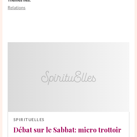
Relations
SpirituElles
Vive la famille
SpirituElles devient Relations
Aujourd’hui!
Faire un don
La Boutique
La Pause SpirituElles - toutes les
éditions
SPIRITUELLES
Débat sur le Sabbat: micro trottoir
À propos