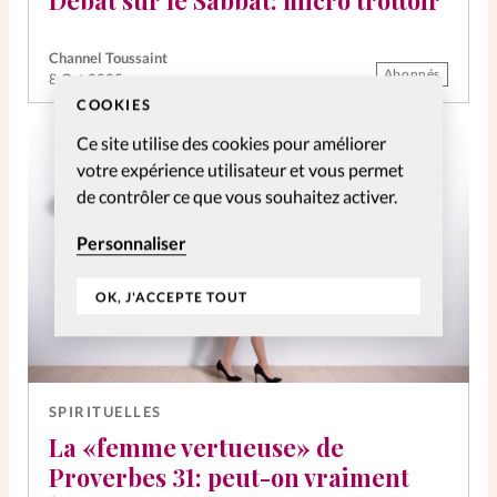
Débat sur le Sabbat: micro trottoir
La rédaction
Channel Toussaint
Abonnés
8 Oct 2025
Mon compte
COOKIES
Ce site utilise des cookies pour améliorer
Changement d'adresse
votre expérience utilisateur et vous permet
de contrôler ce que vous souhaitez activer.
Nous contacter
Personnaliser
OK, J'ACCEPTE TOUT
SPIRITUELLES
La «femme vertueuse» de
Proverbes 31: peut-on vraiment