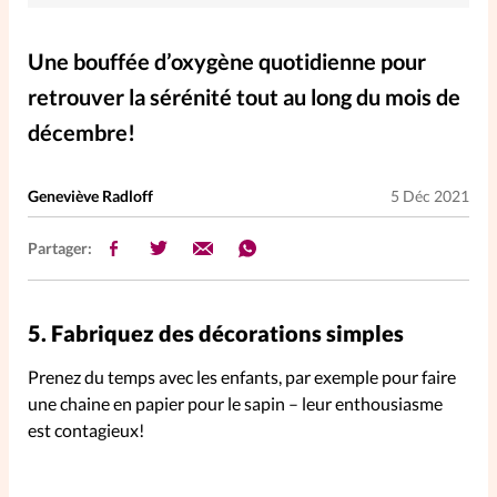
Elles nous inspirent
Une bouffée d’oxygène quotidienne pour
Entre4yeux
L'anecdote
retrouver la sérénité tout au long du mois de
décembre!
La Bible au féminin
Geneviève Radloff
5 Déc 2021
Lifestyle
Littérature
Partager:
PersonnElles
5.
Fabriquez des décorations simples
RelationnElles
Prenez du temps avec les enfants, par exemple pour faire
une chaine en papier pour le sapin – leur enthousiasme
Shopping Spi
est contagieux!
Si(x) simple de...