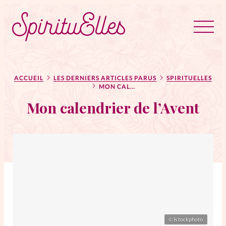
RUBRIQUES
Tous les articles
Actus
ACCUEIL
LES DERNIERS ARTICLES PARUS
SPIRITUELLES
MON CALENDRIER DE L’AVENT
Mon calendrier de l’Avent
Actus au féminin
Astuces
Bible
Chroniques
Dossiers
Edito
Istockphoto
©