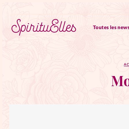
Toutes les news
RUBRIQUES
AC
Tous les articles
Actus
Mo
Actus au féminin
Astuces
Chroniques
Dossiers
Edi
Elles nous inspirent
Entre4y