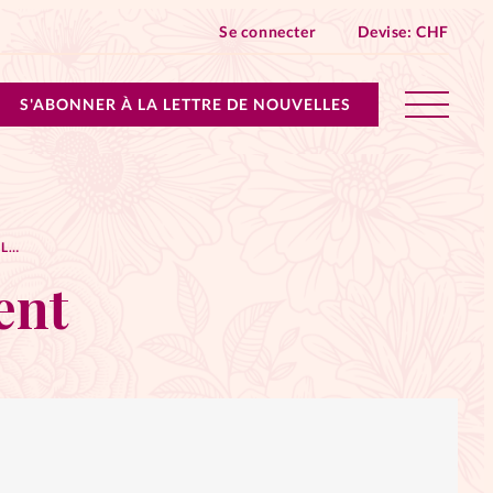
Se connecter
Devise:
CHF
S'ABONNER À LA LETTRE DE NOUVELLES
lles devient Relations Aujourd’hui!
MON CALENDRIER DE L’AVENT
n don
ent
ique
 SpirituElles - toutes les éditions
s