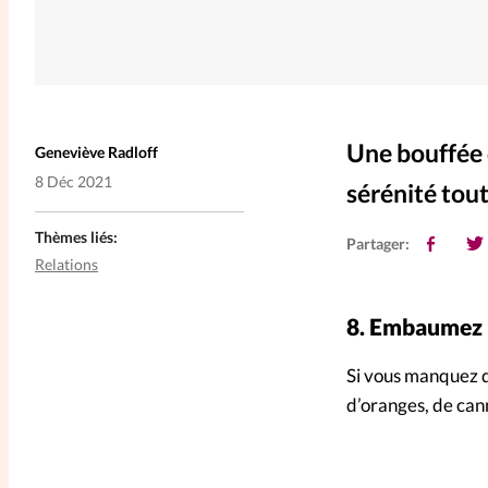
Une bouffée 
Geneviève Radloff
8 Déc 2021
sérénité tou
Thèmes liés:
Partager:
Relations
8.
Embaumez l
Si vous manquez d
d’oranges, de canne