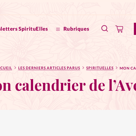
letters SpirituElles
Rubriques
SpirituE
CUEIL
LES DERNIERS ARTICLES PARUS
SPIRITUELLES
Faire u
n calendrier de l’Av
Bible
La Bout
to
La Pause
À propo
eux