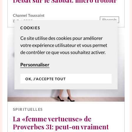
Débat sur le Sabbat: micro trottoir
La rédaction
Channel Toussaint
Abonnés
8 Oct 2025
Mon compte
COOKIES
Ce site utilise des cookies pour améliorer
Changement d'adresse
votre expérience utilisateur et vous permet
de contrôler ce que vous souhaitez activer.
Nous contacter
Personnaliser
OK, J'ACCEPTE TOUT
SPIRITUELLES
La «femme vertueuse» de
Proverbes 31: peut-on vraiment