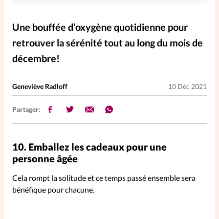
Elles nous inspirent
Une bouffée d’oxygène quotidienne pour
Entre4yeux
L'anecdote
retrouver la sérénité tout au long du mois de
décembre!
La Bible au féminin
Geneviève Radloff
10 Déc 2021
Lifestyle
Littérature
Partager:
PersonnElles
10.
Emballez les cadeaux pour une
RelationnElles
personne âgée
Cela rompt la solitude et ce temps passé ensemble sera
Shopping Spi
bénéfique pour chacune.
Si(x) simple de...