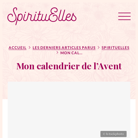
RUBRIQUES
Tous les articles
Actus
ACCUEIL
LES DERNIERS ARTICLES PARUS
SPIRITUELLES
MON CALENDRIER DE L’AVENT
Mon calendrier de l’Avent
Actus au féminin
Astuces
Bible
Chroniques
Dossiers
Edito
Istockphoto
©