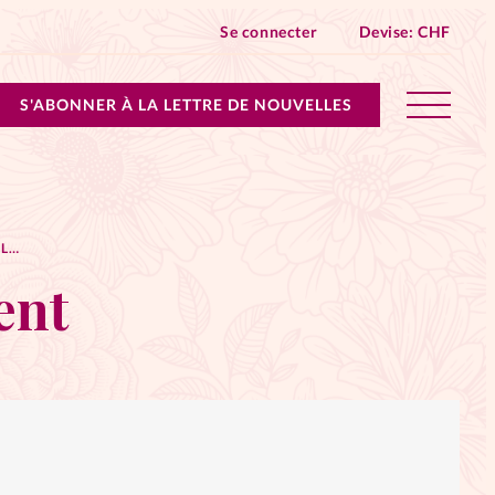
Se connecter
Devise:
CHF
S'ABONNER À LA LETTRE DE NOUVELLES
lles devient Relations Aujourd’hui!
MON CALENDRIER DE L’AVENT
n don
ent
ique
 SpirituElles - toutes les éditions
s