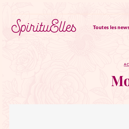
Toutes les news
RUBRIQUES
AC
Tous les articles
Actus
Mo
Actus au féminin
Astuces
Chroniques
Dossiers
Edi
Elles nous inspirent
Entre4y