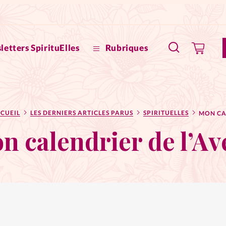
letters SpirituElles
Rubriques
SpirituE
CUEIL
LES DERNIERS ARTICLES PARUS
SPIRITUELLES
Faire u
n calendrier de l’Av
Bible
La Bout
to
La Pause
À propo
eux