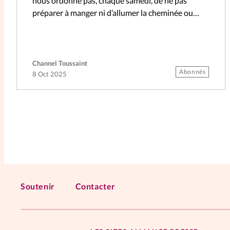
nous ordonne pas, chaque samedi, de ne pas
préparer à manger ni d’allumer la cheminée ou
de…
Channel Toussaint
Abonnés
8 Oct 2025
Soutenir
Contacter