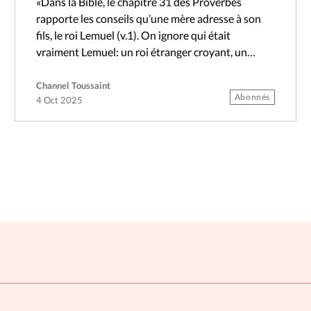
«Dans la Bible, le chapitre 31 des Proverbes
rapporte les conseils qu’une mère adresse à son
fils, le roi Lemuel (v.1). On ignore qui était
vraiment Lemuel: un roi étranger croyant, un
pseudonyme ou peut-être…
Channel Toussaint
Abonnés
4 Oct 2025