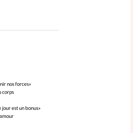
ir nos forces»
u corps
e jour est un bonus»
d’amour