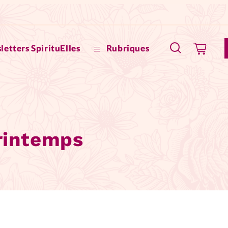
letters SpirituElles
Rubriques
SpirituE
Faire u
Printemps
Bible
La Bout
to
La Pause
À propo
eux