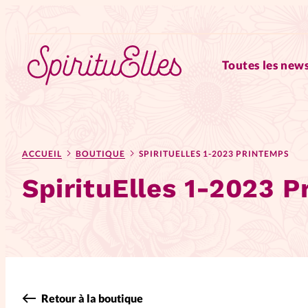
Toutes les news
RUBRIQUES
ACCUEIL
BOUTIQUE
SPIRITUELLES 1-2023 PRINTEMPS
Tous les articles
Actus
SpirituElles 1-2023 
Actus au féminin
Astuces
Chroniques
Dossiers
Edi
Elles nous inspirent
Entre4y
Retour à la boutique