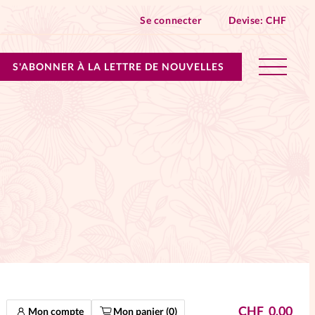
Se connecter
Devise:
CHF
S'ABONNER À LA LETTRE DE NOUVELLES
lles devient Relations Aujourd’hui!
n don
ique
 SpirituElles - toutes les éditions
s
CHF
0.00
Mon compte
Mon panier (
0
)