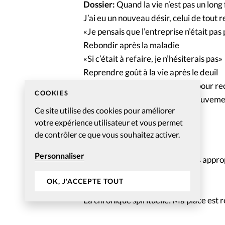
Dossier:
Quand la vie n’est pas un long 
J’ai eu un nouveau désir, celui de tou
«Je pensais que l’entreprise n’était pas
Rebondir après la maladie
«Si c’était à refaire, je n’hésiterais pas»
Reprendre goût à la vie après le deuil
Déménager, une bonne excuse pour r
COOKIES
La Bible est une invitation au mouvem
Ce site utilise des cookies pour améliorer
votre expérience utilisateur et vous permet
SpirituElles
de contrôler ce que vous souhaitez activer.
Quand l’Eglise fait des bulles
Personnaliser
Réécrire les Psaumes pour se les appro
Elle a le basket dans le sang
OK, J'ACCEPTE TOUT
Jeanne, disciple de Jésus
La chronique spirituelle: Ma place est 