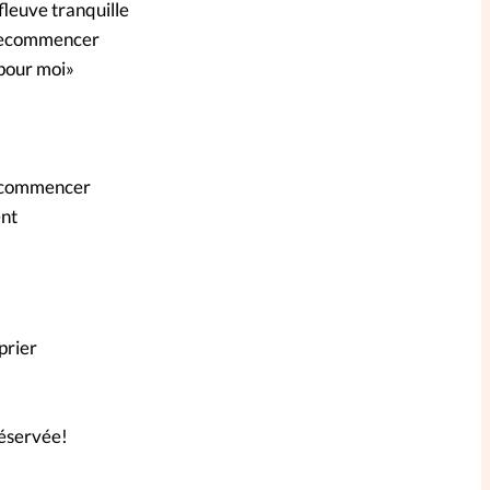
fleuve tranquille
t recommencer
 pour moi»
ecommencer
ent
prier
réservée!