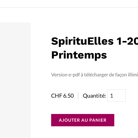
La réda
in
Mon co
onnElles
SpirituElles 1-2
Changem
Printemps
Nous co
Vive la famille
Version e-pdf à télécharger de façon illimi
CHF
6.50
Quantité:
AJOUTER AU PANIER