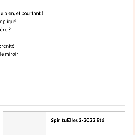
e bien, et pourtant !
ompliqué
ère ?
érénité
le miroir
SpirituElles 2-2022 Eté