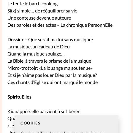
Je tente le batch cooking
Si(x) simple… de rééquilibrer sa vie
La rédaction
Une conteuse devenue auteure
Des paroles et des actes – La chronique PersonnElle
Mon compte
Dossier
– Que serait ma foi sans musique?
Changement d'adresse
La musique, un cadeau de Dieu
Quand la musique soulage…
Nous contacter
La Bible, à travers le prisme de la musique
Micro-trottoir: «La louange m’a soutenue»
Et si je n’aime pas louer Dieu par la musique?
Ces chants d’Eglise qui ont marqué le monde
SpirituElles
Kidnappée, elle parvient à se libérer
Quand je suis fâchée contre Dieu…
COOKIES
«Je ne peux plus me passer de Jésus!»
Unplanned