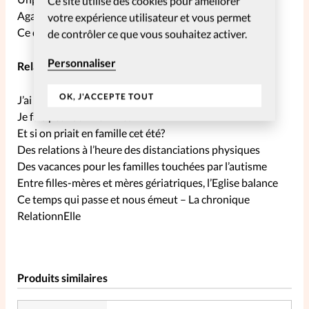
Ce site utilise des cookies pour améliorer
Agar, une esclave valorisée par Dieu
votre expérience utilisateur et vous permet
Ce qui est vrai – La chronique SpirituElle
de contrôler ce que vous souhaitez activer.
Personnaliser
RelationnElles
OK, J'ACCEPTE TOUT
J’ai parlé de sexe à ma fille adolescente
Je fais peur aux hommes
Et si on priait en famille cet été?
Des relations à l’heure des distanciations physiques
Des vacances pour les familles touchées par l’autisme
Entre filles-mères et mères gériatriques, l’Eglise balance
Ce temps qui passe et nous émeut – La chronique
RelationnElle
Produits similaires