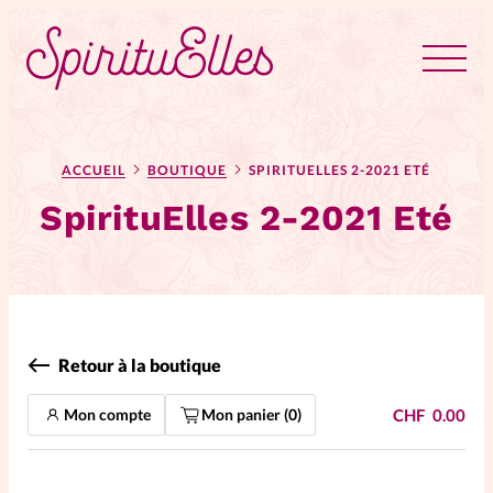
RUBRIQUES
Tous les articles
Actus
ACCUEIL
BOUTIQUE
SPIRITUELLES 2-2021 ETÉ
SpirituElles 2-2021 Eté
Actus au féminin
Astuces
Bible
Retour à la boutique
Chroniques
Dossiers
Mon compte
Mon panier (
0
)
CHF
0.00
Edito