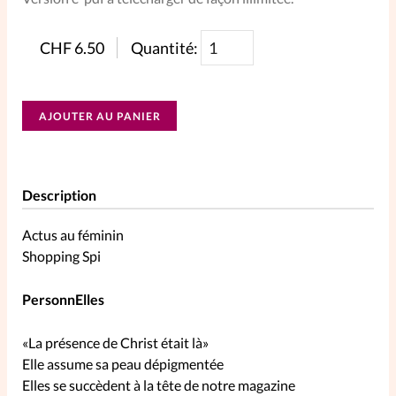
SpirituElles
Vive la famille
CHF
6.50
Quantité:
AJOUTER AU PANIER
SpirituElles devient Relations
Aujourd’hui!
Description
Faire un don
Actus au féminin
Shopping Spi
La Boutique
La Pause SpirituElles - toutes les
PersonnElles
éditions
«La présence de Christ était là»
Elle assume sa peau dépigmentée
À propos
Elles se succèdent à la tête de notre magazine