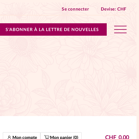
Se connecter
Devise:
CHF
S'ABONNER À LA LETTRE DE NOUVELLES
lles devient Relations Aujourd’hui!
n don
ique
 SpirituElles - toutes les éditions
s
CHF
0.00
Mon compte
Mon panier (
0
)