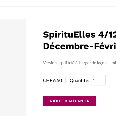
La réda
in
Mon co
onnElles
SpirituElles 4/1
Changem
Décembre-Févri
Nous co
Vive la famille
Version e-pdf à télécharger de façon illimi
CHF
6.50
Quantité:
AJOUTER AU PANIER