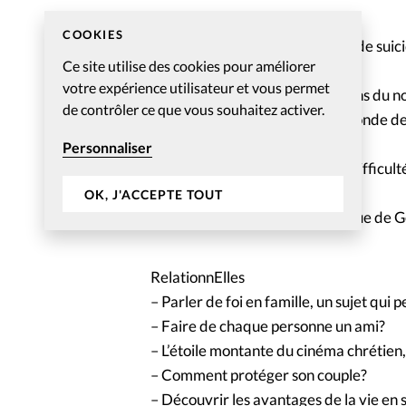
SpirituElles
COOKIES
– Elle a survécu à une tentative de suic
Ce site utilise des cookies pour améliorer
– Touche pas à ma vérité
votre expérience utilisateur et vous permet
– Noël: Les diverses significations du 
de contrôler ce que vous souhaitez activer.
– Un peu de douceur dans un monde de b
de l’Esprit
Personnaliser
– Trouver du courage dans les difficult
Meyer
OK, J'ACCEPTE TOUT
– Ma carte fidélité – La chronique de 
RelationnElles
– Parler de foi en famille, un sujet qui 
– Faire de chaque personne un ami?
– L’étoile montante du cinéma chrétien
– Comment protéger son couple?
– Découvrir les avantages de la vie en 