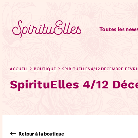
Toutes les news
RUBRIQUES
ACCUEIL
BOUTIQUE
SPIRITUELLES 4/12 DÉCEMBRE-FÉVRI
Tous les articles
Actus
SpirituElles 4/12 Dé
Actus au féminin
Astuces
Chroniques
Dossiers
Edi
Elles nous inspirent
Entre4y
Retour à la boutique