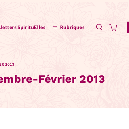
letters SpirituElles
Rubriques
SpirituE
ER 2013
Faire u
cembre-Février 2013
Bible
La Bout
to
La Pause
À propo
eux