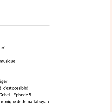
le?
a musique
téger
: c’est possible!
Grisel – Episode 5
 chronique de Jema Taboyan