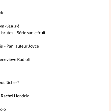
ide
nom
«Jésus»
!
rutes – Série sur le fruit
és – Par l’auteur Joyce
Geneviève Radloff
peut fâcher?
, Rachel Hendrix
solo