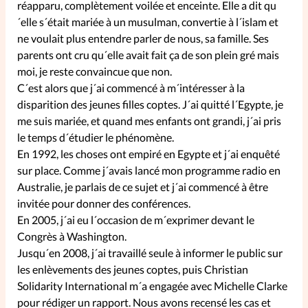
réapparu, complètement voilée et enceinte. Elle a dit qu
´elle s´était mariée à un musulman, convertie à l´islam et
SpirituElles
Vive la famille
ne voulait plus entendre parler de nous, sa famille. Ses
parents ont cru qu´elle avait fait ça de son plein gré mais
moi, je reste convaincue que non.
C´est alors que j´ai commencé à m´intéresser à la
SpirituElles devient Relations
disparition des jeunes filles coptes. J´ai quitté l´Egypte, je
Aujourd’hui!
me suis mariée, et quand mes enfants ont grandi, j´ai pris
le temps d´étudier le phénomène.
En 1992, les choses ont empiré en Egypte et j´ai enquêté
sur place. Comme j´avais lancé mon programme radio en
Faire un don
Australie, je parlais de ce sujet et j´ai commencé à être
invitée pour donner des conférences.
La Boutique
En 2005, j´ai eu l´occasion de m´exprimer devant le
La Pause SpirituElles - toutes les
Congrès à Washington.
éditions
Jusqu´en 2008, j´ai travaillé seule à informer le public sur
les enlèvements des jeunes coptes, puis Christian
Solidarity International m´a engagée avec Michelle Clarke
À propos
pour rédiger un rapport. Nous avons recensé les cas et