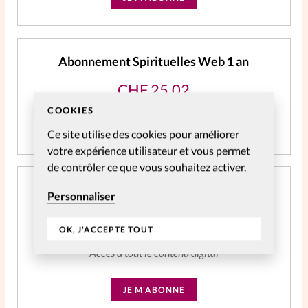
Abonnement Spirituelles Web 1 an
CHF
25.02
COOKIES
JE M'ABONNE
Ce site utilise des cookies pour améliorer
votre expérience utilisateur et vous permet
de contrôler ce que vous souhaitez activer.
Abonnement SpirituElles Web 3 ans - NE
Personnaliser
PLUS UTILISER
CHF
59.06
OK, J'ACCEPTE TOUT
Accès à tout le contenu digital
JE M'ABONNE