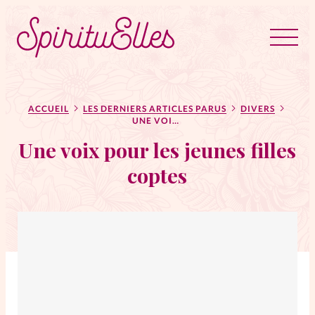
RUBRIQUES
Tous les articles
Actus
ACCUEIL
LES DERNIERS ARTICLES PARUS
DIVERS
UNE VOIX POUR LES JEUNES FILLES COPTES
Une voix pour les jeunes filles
Actus au féminin
coptes
Astuces
Bible
Chroniques
Dossiers
Edito