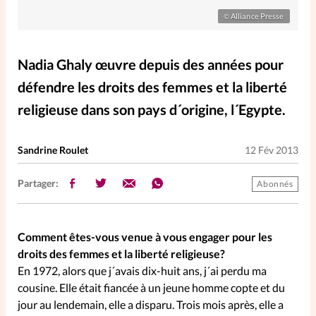
Elles nous inspirent
Alliance Presse
©
Entre4yeux
L'anecdote
Nadia Ghaly œuvre depuis des années pour
défendre les droits des femmes et la liberté
La Bible au féminin
religieuse dans son pays d´origine, l´Egypte.
Lifestyle
Littérature
Sandrine Roulet
12 Fév 2013
PersonnElles
Partager:
Abonnés
RelationnElles
Comment êtes-vous venue à vous engager pour les
droits des femmes et la liberté religieuse?
Shopping Spi
En 1972, alors que j´avais dix-huit ans, j´ai perdu ma
cousine. Elle était fiancée à un jeune homme copte et du
jour au lendemain, elle a disparu. Trois mois après, elle a
Si(x) simple de...