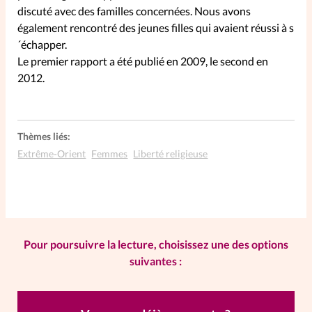
discuté avec des familles concernées. Nous avons
La rédaction
également rencontré des jeunes filles qui avaient réussi à s
´échapper.
Le premier rapport a été publié en 2009, le second en
Mon compte
2012.
Changement d'adresse
Nous contacter
Thèmes liés:
Extrême-Orient
Femmes
Liberté religieuse
Pour poursuivre la lecture, choisissez une des options
suivantes :