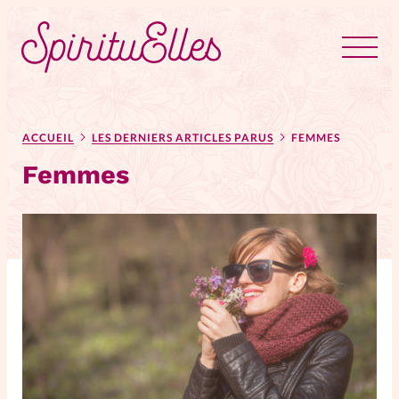
RUBRIQUES
Tous les articles
Actus
ACCUEIL
LES DERNIERS ARTICLES PARUS
FEMMES
Femmes
Actus au féminin
Astuces
Bible
Chroniques
Dossiers
Edito