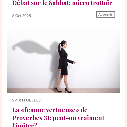
Débat sur le Sabbat: micro trottoir
Abonnés
SpirituElles
Vive la famille
8 Oct 2025
SpirituElles devient Relations
Aujourd’hui!
Faire un don
La Boutique
La Pause SpirituElles - toutes les
éditions
SPIRITUELLES
La «femme vertueuse» de
Proverbes 31: peut-on vraiment
À propos
l’imiter?