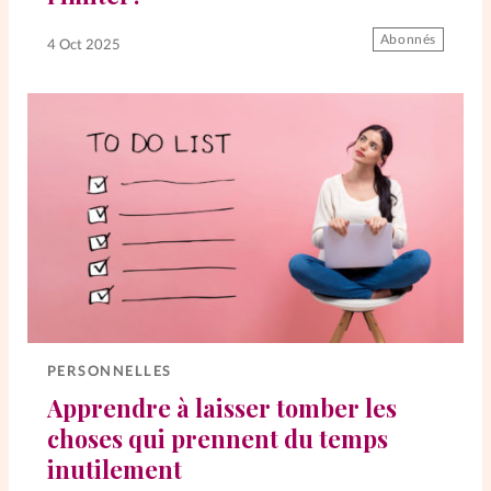
La rédaction
Abonnés
4 Oct 2025
Mon compte
Changement d'adresse
Nous contacter
PERSONNELLES
Apprendre à laisser tomber les
choses qui prennent du temps
inutilement