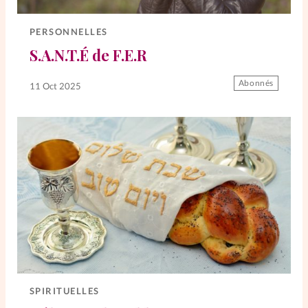
Elles nous inspirent
PERSONNELLES
Entre4yeux
L'anecdote
S.A.N.T.É de F.E.R
Abonnés
11 Oct 2025
La Bible au féminin
Lifestyle
Littérature
PersonnElles
RelationnElles
Shopping Spi
SPIRITUELLES
Si(x) simple de...