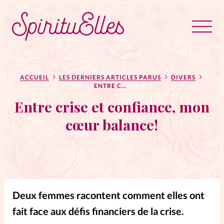
RUBRIQUES
Tous les articles
Actus
ACCUEIL
LES DERNIERS ARTICLES PARUS
DIVERS
ENTRE CRISE ET CONFIANCE, MON CŒUR BALANCE!
Entre crise et confiance, mon
Actus au féminin
cœur balance!
Astuces
Bible
Chroniques
Dossiers
Deux femmes racontent comment elles ont
Edito
fait face aux défis financiers de la crise.