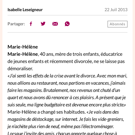
Elles nous inspirent
Isabelle Leseigneur
22 Juil 2013
Entre4yeux
L'anecdote
Partager:
Abonnés
La Bible au féminin
Marie-Hélène
Marie-Hélène
, 40 ans, mère de trois enfants, éducatrice
Lifestyle
Littérature
de jeunes enfants et récemment divorcée, ne se laisse pas
démoraliser.
«J’ai senti les effets de la crise avant le divorce. Avec mon mari,
PersonnElles
nous allions au restaurant, nous partions en vacances, j’aimais
faire les magasins. Brutalement, nos revenus ont chuté d’un
RelationnElles
quart et nous avons dû renoncer à ces plaisirs. A présent que je
suis seule, ma ligne budgétaire est devenue encore plus stricte.»
Marie-Hélène a changé ses habitudes.
«Je vais dans des
Shopping Spi
magasins de déstockage, sur internet. Je fais les vide-greniers,
je n’achète plus rien de neuf, même pas l’électroménager.
Si(x) simple de...
Lorsque j’invite des amis, chacun apporte quelque chose à