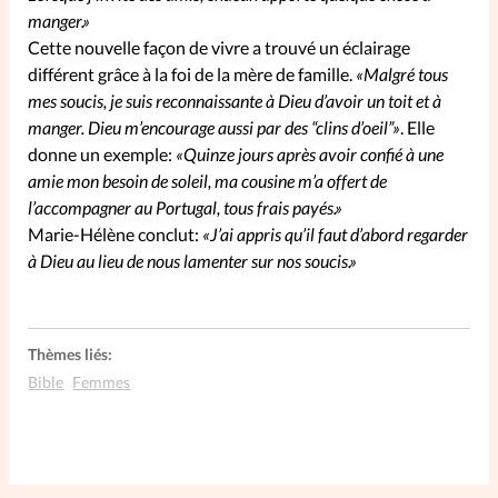
manger.»
Cette nouvelle façon de vivre a trouvé un éclairage
SpirituElles
Vive la famille
différent grâce à la foi de la mère de famille.
«Malgré tous
mes soucis, je suis reconnaissante à Dieu d’avoir un toit et à
manger. Dieu m’encourage aussi par des “clins d’oeil”»
. Elle
donne un exemple:
«Quinze jours après avoir confié à une
SpirituElles devient Relations
amie mon besoin de soleil, ma cousine m’a offert de
Aujourd’hui!
l’accompagner au Portugal, tous frais payés.»
Marie-Hélène conclut:
«J’ai appris qu’il faut d’abord regarder
à Dieu au lieu de nous lamenter sur nos soucis.»
Faire un don
La Boutique
Thèmes liés:
La Pause SpirituElles - toutes les
Bible
Femmes
éditions
À propos