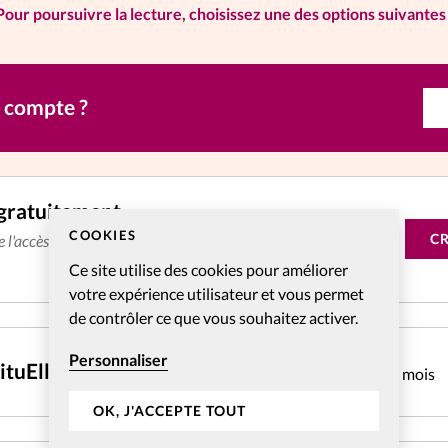
Pour poursuivre la lecture, choisissez une des options suivantes 
n compte ?
gratuitement
COOKIES
C
de l'accès aux articles web réservés aux abonnés pendant 14
Ce site utilise des cookies pour améliorer
votre expérience utilisateur et vous permet
de contrôler ce que vous souhaitez activer.
Personnaliser
CHF
4.31
ituElles Web mensuel
pendant 1 mois
OK, J'ACCEPTE TOUT