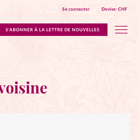
Se connecter
Devise:
CHF
S'ABONNER À LA LETTRE DE NOUVELLES
lles devient Relations Aujourd’hui!
n don
voisine
ique
 SpirituElles - toutes les éditions
s