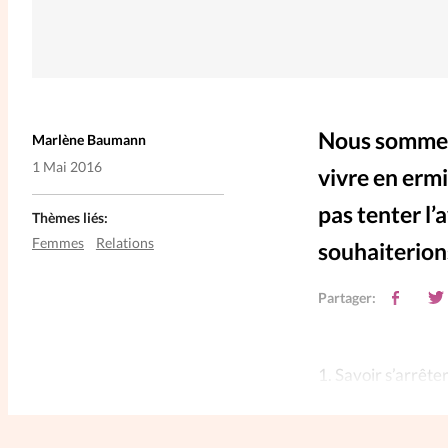
Nous sommes 
Marlène Baumann
1 Mai 2016
vivre en ermi
pas tenter l’
Thèmes liés:
Femmes
Relations
souhaiterion
Partager:
1. Savoir s’arrête
une voisine.