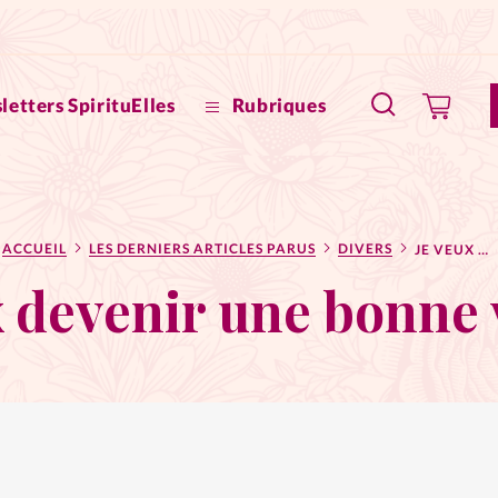
letters SpirituElles
Rubriques
SpirituE
ACCUEIL
LES DERNIERS ARTICLES PARUS
DIVERS
JE VEUX DEVENIR UNE BONNE VOISINE
Faire u
x devenir une bonne 
Bible
La Bout
to
La Pause
À propo
eux