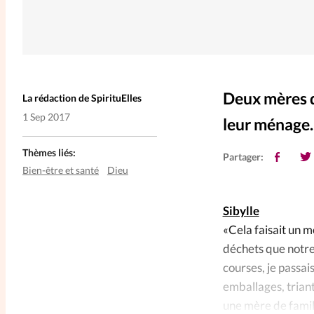
Deux mères d
La rédaction de SpirituElles
1 Sep 2017
leur ménage. 
Thèmes liés:
Partager:
Bien-être et santé
Dieu
Sibylle
«Cela faisait un 
déchets que notre 
courses, je passais
emballages, triant 
une mère de famil