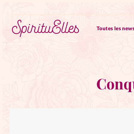
Toutes les news
RUBRIQUES
Tous les articles
Actus
Conqu
Actus au féminin
Astuces
Chroniques
Dossiers
Edi
Elles nous inspirent
Entre4y