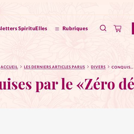
letters SpirituElles
Rubriques
SpirituE
ACCUEIL
LES DERNIERS ARTICLES PARUS
DIVERS
CONQUISES PAR LE «ZÉRO DÉCHET»
Faire u
ises par le «Zéro d
Bible
La Bout
to
La Pause
À propo
eux