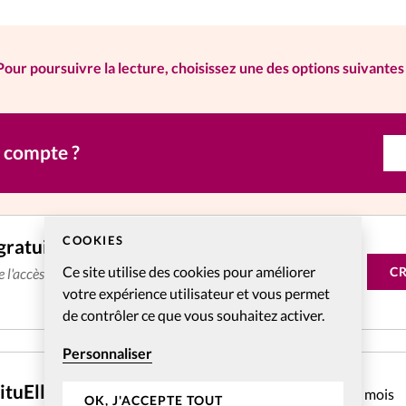
Pour poursuivre la lecture, choisissez une des options suivantes 
n compte ?
COOKIES
gratuitement
Ce site utilise des cookies pour améliorer
C
de l'accès aux articles web réservés aux abonnés pendant 14
votre expérience utilisateur et vous permet
de contrôler ce que vous souhaitez activer.
Personnaliser
CHF
4.31
ituElles Web mensuel
pendant 1 mois
OK, J'ACCEPTE TOUT