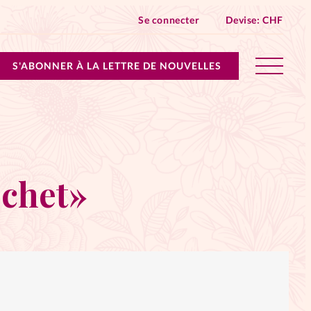
Se connecter
Devise:
CHF
S'ABONNER À LA LETTRE DE NOUVELLES
lles devient Relations Aujourd’hui!
n don
échet»
ique
 SpirituElles - toutes les éditions
s