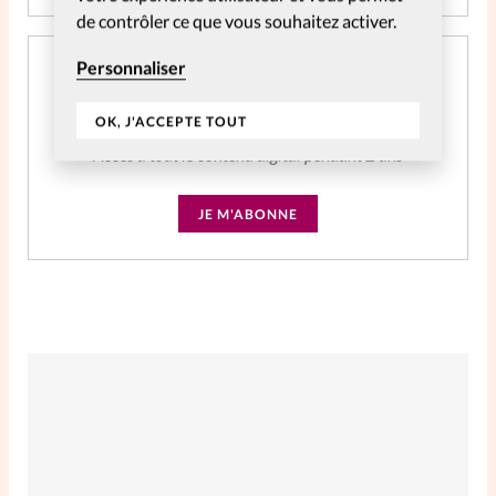
de contrôler ce que vous souhaitez activer.
Personnaliser
Abonnement SpirituElles Web 2 ans
CHF
39.04
OK, J'ACCEPTE TOUT
Accès à tout le contenu digital pendant 2 ans
JE M'ABONNE