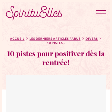
RUBRIQUES
Tous les articles
Actus
ACCUEIL
LES DERNIERS ARTICLES PARUS
DIVERS
10 PISTES POUR POSITIVER DÈS LA RENTRÉE!
10 pistes pour positiver dès la
Actus au féminin
rentrée!
Astuces
Bible
Chroniques
Dossiers
Edito