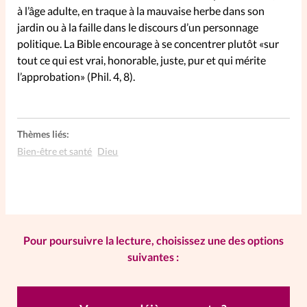
à l’âge adulte, en traque à la mauvaise herbe dans son
jardin ou à la faille dans le discours d’un personnage
SpirituElles
Vive la famille
politique. La Bible encourage à se concentrer plutôt «sur
tout ce qui est vrai, honorable, juste, pur et qui mérite
l’approbation» (Phil. 4, 8).
SpirituElles devient Relations
Aujourd’hui!
Thèmes liés:
Bien-être et santé
Dieu
Faire un don
La Boutique
La Pause SpirituElles - toutes les
Pour poursuivre la lecture, choisissez une des options
éditions
suivantes :
À propos