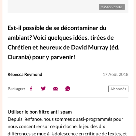
Elles nous inspirent
iStockphoto
©
Entre4yeux
L'anecdote
Est-il possible de se décontaminer du
ambiant? Voici quelques idées, tirées de
La Bible au féminin
Chrétien et heureux de David Murray (éd.
Ourania) pour y parvenir!
Lifestyle
Littérature
Rébecca Reymond
17 Août 2018
PersonnElles
Partager:
Abonnés
RelationnElles
Utiliser le bon filtre anti-spam
Shopping Spi
Depuis l’enfance, nous sommes quasi-programmés pour
nous concentrer sur ce qui cloche: le jeu des dix
différences se mue à l’adolescence en critique de textes, et
Si(x) simple de...