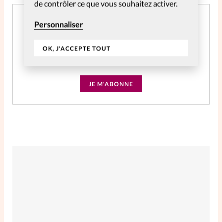
de contrôler ce que vous souhaitez activer.
Abonnement SpirituElles Web 2 ans
Personnaliser
CHF
39.04
OK, J'ACCEPTE TOUT
Accès à tout le contenu digital pendant 2 ans
JE M'ABONNE