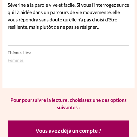
Séverine a la parole vive et facile. Si vous l’interrogez sur ce
qui l’a aidée dans un parcours de vie mouvementé, elle
SpirituElles
Vive la famille
vous répondra sans doute qu’elle n’a pas choisi d’être
résiliente, mais plutôt de ne pas se résigner…
SpirituElles devient Relations
Aujourd’hui!
Thèmes liés:
Femmes
Faire un don
La Boutique
La Pause SpirituElles - toutes les
Pour poursuivre la lecture, choisissez une des options
suivantes :
éditions
Vous avez déjà un compte ?
À propos