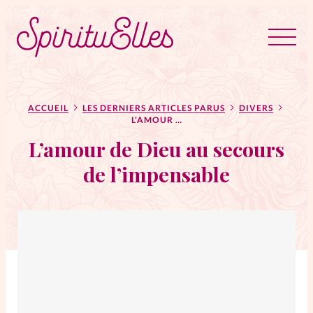
RUBRIQUES
Tous les articles
Actus
ACCUEIL
LES DERNIERS ARTICLES PARUS
DIVERS
L’AMOUR DE DIEU AU SECOURS DE L’IMPENSABLE
L’amour de Dieu au secours
Actus au féminin
de l’impensable
Astuces
Bible
Chroniques
Dossiers
Edito