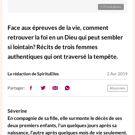
Elles nous inspirent
iStockphoto
©
Entre4yeux
L'anecdote
Face aux épreuves de la vie, comment
retrouver la foi en un Dieu qui peut sembler
La Bible au féminin
si lointain? Récits de trois femmes
authentiques qui ont traversé la tempête.
Lifestyle
Littérature
La rédaction de SpirituElles
2 Avr 2019
PersonnElles
Partager:
Abonnés
RelationnElles
Séverine
Shopping Spi
En compagnie de sa fille, elle surmonte le décès de ses
deux premiers enfants, l’un quelques jours après sa
naissance, l’autre après quelques mois de vie seulement.
Si(x) simple de...