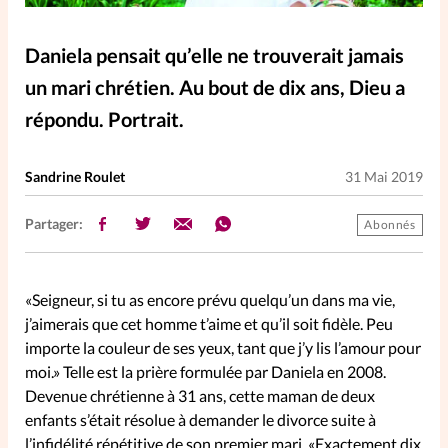
Elles nous inspirent
Daniela pensait qu’elle ne trouverait jamais
Entre4yeux
L'anecdote
un mari chrétien. Au bout de dix ans, Dieu a
répondu. Portrait.
La Bible au féminin
Sandrine Roulet
31 Mai 2019
Lifestyle
Littérature
Partager:
Abonnés
PersonnElles
«Seigneur, si tu as encore prévu quelqu’un dans ma vie,
RelationnElles
j’aimerais que cet homme t’aime et qu’il soit fidèle. Peu
importe la couleur de ses yeux, tant que j’y lis l’amour pour
moi.» Telle est la prière formulée par Daniela en 2008.
Shopping Spi
Devenue chrétienne à 31 ans, cette maman de deux
enfants s’était résolue à demander le divorce suite à
Si(x) simple de...
l’infidélité répétitive de son premier mari. «Exactement dix