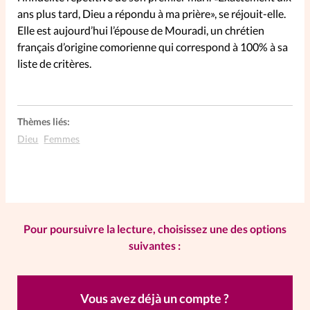
ans plus tard, Dieu a répondu à ma prière», se réjouit-elle.
Elle est aujourd’hui l’épouse de Mouradi, un chrétien
SpirituElles
Vive la famille
français d’origine comorienne qui correspond à 100% à sa
liste de critères.
SpirituElles devient Relations
Aujourd’hui!
Thèmes liés:
Dieu
Femmes
Faire un don
La Boutique
La Pause SpirituElles - toutes les
Pour poursuivre la lecture, choisissez une des options
éditions
suivantes :
Vous avez déjà un compte ?
À propos