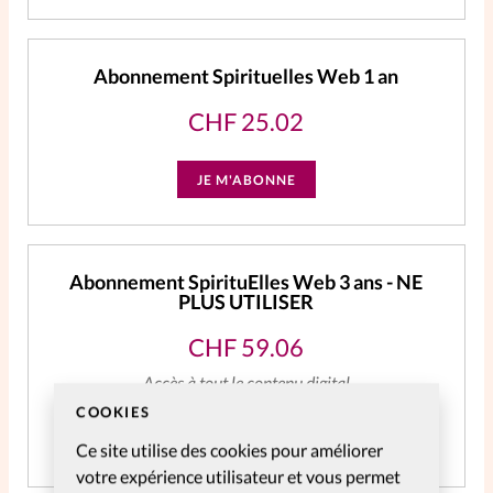
Abonnement Spirituelles Web 1 an
CHF
25.02
JE M'ABONNE
Abonnement SpirituElles Web 3 ans - NE
PLUS UTILISER
CHF
59.06
Accès à tout le contenu digital
COOKIES
JE M'ABONNE
Ce site utilise des cookies pour améliorer
votre expérience utilisateur et vous permet