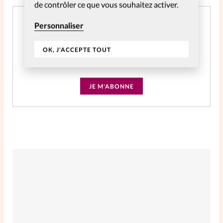
de contrôler ce que vous souhaitez activer.
Abonnement SpirituElles Web 2 ans
Personnaliser
CHF
39.04
OK, J'ACCEPTE TOUT
Accès à tout le contenu digital pendant 2 ans
JE M'ABONNE