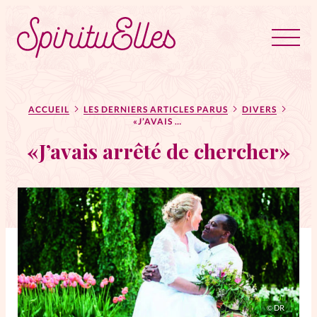
RUBRIQUES
Tous les articles
Actus
ACCUEIL
LES DERNIERS ARTICLES PARUS
DIVERS
«J’AVAIS ARRÊTÉ DE CHERCHER»
«J’avais arrêté de chercher»
Actus au féminin
Astuces
Bible
Chroniques
Dossiers
Edito
DR
©