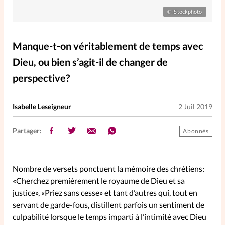
Elles nous inspirent
iStockphoto
©
Entre4yeux
L'anecdote
Manque-t-on véritablement de temps avec
Dieu, ou bien s’agit-il de changer de
La Bible au féminin
perspective?
Lifestyle
Littérature
Isabelle Leseigneur
2 Juil 2019
PersonnElles
Partager:
Abonnés
RelationnElles
Nombre de versets ponctuent la mémoire des chrétiens:
«Cherchez premièrement le royaume de Dieu et sa
Shopping Spi
justice», «Priez sans cesse» et tant d’autres qui, tout en
servant de garde-fous, distillent parfois un sentiment de
culpabilité lorsque le temps imparti à l’intimité avec Dieu
Si(x) simple de...