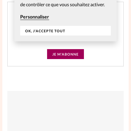
de contrôler ce que vous souhaitez activer.
Abonnement SpirituElles Web 3 ans - NE
Personnaliser
PLUS UTILISER
CHF
59.06
OK, J'ACCEPTE TOUT
Accès à tout le contenu digital
JE M'ABONNE