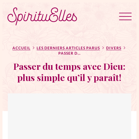
RUBRIQUES
Tous les articles
Actus
ACCUEIL
LES DERNIERS ARTICLES PARUS
DIVERS
PASSER DU TEMPS AVEC DIEU: PLUS SIMPLE QU’IL Y PARAÎT!
Passer du temps avec Dieu:
Actus au féminin
plus simple qu’il y paraît!
Astuces
Bible
Chroniques
Dossiers
Edito