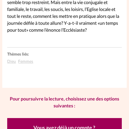
semble trop restreint. Mais entre la vie conjugale et
familiale, le travail, les soucis, les loisirs, l’Eglise locale et
SpirituElles
Vive la famille
tout le reste, comment les mettre en pratique alors que la
journée défile à toute allure? Y-a-t-il vraiment «un temps
pour tout» comme l’énonce l’Ecclésiaste?
SpirituElles devient Relations
Aujourd’hui!
Thèmes liés:
Dieu
Femmes
Faire un don
La Boutique
La Pause SpirituElles - toutes les
Pour poursuivre la lecture, choisissez une des options
éditions
suivantes :
À propos
Vous avez déjà un compte ?