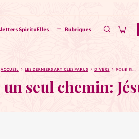
letters SpirituElles
Rubriques
SpirituE
ACCUEIL
LES DERNIERS ARTICLES PARUS
DIVERS
POUR ELLE, UN SEUL CHEMIN: JÉSUS-CHRIST
Faire u
, un seul chemin: Jé
Bible
La Bout
to
La Pause
À propo
eux