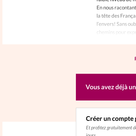
En nous racontant
la tête des Franç
l’envers! Sans oub
chemins pour expri
une telle convicti
Vous avez déjà u
Créer un compte 
Et profitez gratuitement 
jours.