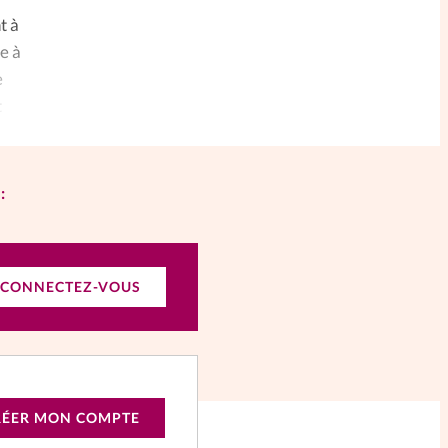
t à
e à
e
t
:
CONNECTEZ-VOUS
RÉER MON COMPTE