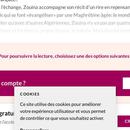
 l’échange, Zouina accompagne son récit d’un rire en repensan
ais qui se font «évangéliser» par une Maghrébine âgée: le mond
lier qu’avec d’autres Algériennes, Zouina n’y va pas par quatr
mer sa foi dans sa propre langue, le kabyle. Mais d’où lui vien
on?
Pour poursuivre la lecture, choisissez une des options suivantes 
n compte ?
COOKIES
Ce site utilise des cookies pour améliorer
votre expérience utilisateur et vous permet
gratuitement
de contrôler ce que vous souhaitez activer.
C
de l'accès aux articles web réservés aux abonnés pendant 14