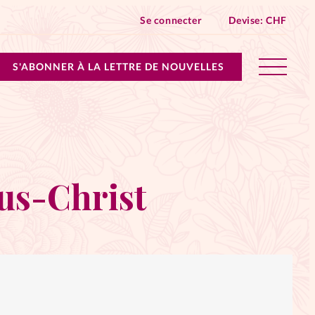
Se connecter
Devise:
CHF
S'ABONNER À LA LETTRE DE NOUVELLES
lles devient Relations Aujourd’hui!
n don
sus-Christ
ique
 SpirituElles - toutes les éditions
s