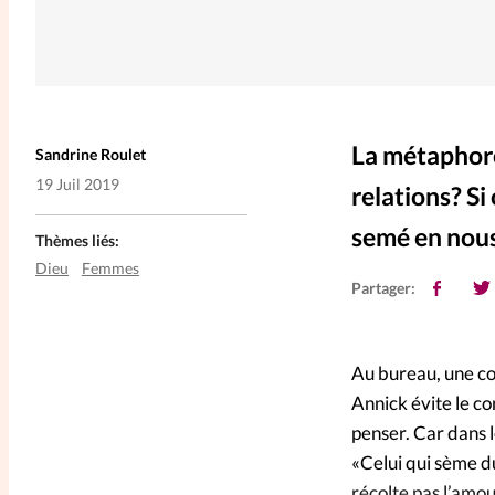
La métaphore
Sandrine Roulet
19 Juil 2019
relations? Si
semé en nous
Thèmes liés:
Dieu
Femmes
Partager:
Au bureau, une co
Annick évite le co
penser. Car dans l
«Celui qui sème du
récolte pas l’amou