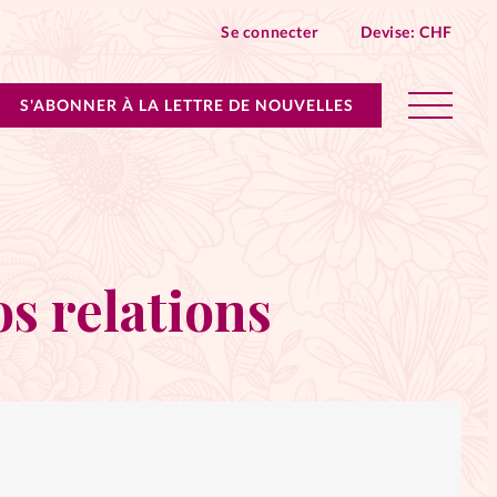
Se connecter
Devise:
CHF
S'ABONNER À LA LETTRE DE NOUVELLES
lles devient Relations Aujourd’hui!
n don
os relations
ique
 SpirituElles - toutes les éditions
s