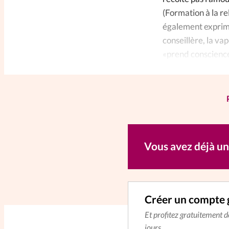
(Formation à la re
également exprimée
conseillère, la va
«prend conscience 
qu’il n’a pas semé
Vous avez déjà u
Créer un compte 
Et profitez gratuitement 
jours.