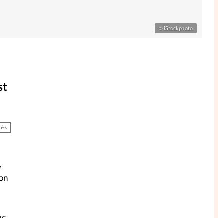
iStockphoto
©
st
és
,
-on
ac