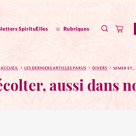
letters SpirituElles
Rubriques
SpirituE
ACCUEIL
LES DERNIERS ARTICLES PARUS
DIVERS
SEMER ET RÉCOLTER, AUSSI DANS NOS RELATIONS
Faire u
colter, aussi dans n
Bible
La Bout
to
La Pause
À propo
eux