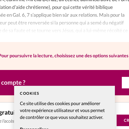
lation d’aide chrétienne), pour qui cette vérité biblique
 en Gal. 6, 7 s’applique bien sûr aux relations. Mais pour la
peur peut être renversée si la personne qui a semé du négatif
de sa faute et se tourne vers Jésus, qui a lui-même récolté ce
, mais ce que nous avons semé».
Pour poursuivre la lecture, choisissez une des options suivantes 
n compte ?
COOKIES
Ce site utilise des cookies pour améliorer
votre expérience utilisateur et vous permet
gratuitement
de contrôler ce que vous souhaitez activer.
C
de l'accès aux articles web réservés aux abonnés pendant 14