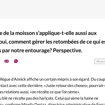
 de la moisson s’applique-t-elle aussi aux
 oui, comment gérer les retombées de ce qui e
 par notre entourage? Perspective.
Abonn
llègue d’Annick affiche un certain mépris à son égard. Du coup
ntact avec cette dernière. «Juste retour des choses», pourrait
es relations aussi, «on récolte ce que l’on sème».
 blé ne récolte pas des haricots. Celui qui sème la haine ne
r», confirme Mirella Deriaz, directrice administrative de Forr