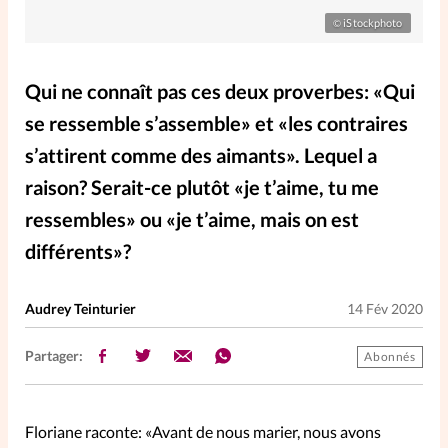
Elles nous inspirent
iStockphoto
©
Entre4yeux
L'anecdote
Qui ne connaît pas ces deux proverbes: «Qui
se ressemble s’assemble» et «les contraires
La Bible au féminin
s’attirent comme des aimants». Lequel a
raison? Serait-ce plutôt «je t’aime, tu me
Lifestyle
Littérature
ressembles» ou «je t’aime, mais on est
différents»?
PersonnElles
Audrey Teinturier
14 Fév 2020
RelationnElles
Partager:
Abonnés
Shopping Spi
Floriane raconte: «Avant de nous marier, nous avons
Si(x) simple de...