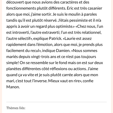
découvert que nous avions des caractères et des
fonctionnements plutôt différents. Eric est très casanier
SpirituElles
Vive la famille
alors que moi, j’aime sortir. Je suis le moulin à paroles
tandis qu’il est plutôt réservé. J’étais pessimiste et il m’a
appris à avoir un regard plus optimiste.» «Chez nous, l’un
est introverti, l’autre extraverti; l’un est très relationnel,
SpirituElles devient Relations
l’autre sélectif», explique Patrick. «Laurie est assez
Aujourd’hui!
rapidement dans l’émotion, alors que moi, je prends plus
facilement du recul», indique Damien. «Nous sommes
mariés depuis vingt-trois ans et ce n’est pas toujours
simple! On se ressemble sur le fond mais on est sur deux
Faire un don
planètes différentes côté réflexions ou actions. J’aime
quand ça va vite et je suis plutôt carrée alors que mon
La Boutique
mari, c’est tout l’inverse. Mieux vaut en rire», confie
La Pause SpirituElles - toutes les
Manon.
éditions
Thèmes liés:
À propos