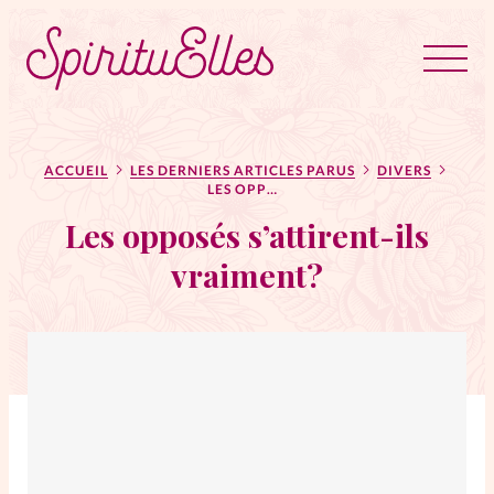
RUBRIQUES
Tous les articles
Actus
ACCUEIL
LES DERNIERS ARTICLES PARUS
DIVERS
LES OPPOSÉS S’ATTIRENT-ILS VRAIMENT?
Les opposés s’attirent-ils
Actus au féminin
vraiment?
Astuces
Bible
Chroniques
Dossiers
Edito