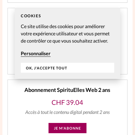
COOKIES
Abonnement SpirituElles Web 3 ans - NE
PLUS UTILISER
Ce site utilise des cookies pour améliorer
votre expérience utilisateur et vous permet
CHF
59.06
de contrôler ce que vous souhaitez activer.
Accès à tout le contenu digital
Personnaliser
JE M'ABONNE
OK, J'ACCEPTE TOUT
Abonnement SpirituElles Web 2 ans
CHF
39.04
Accès à tout le contenu digital pendant 2 ans
JE M'ABONNE