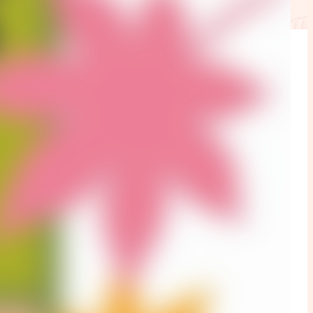
ction
mpte
ent d'adresse
ntacter