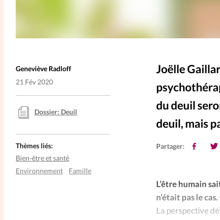
Joëlle Gaill
Geneviève Radloff
21 Fév 2020
psychothéra
du deuil ser
Dossier: Deuil
deuil, mais p
Thèmes liés:
Partager:
Bien-être et santé
Environnement
Famille
L’être humain sai
n’était pas le cas
La perspective dé