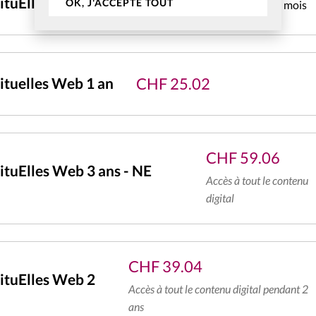
CHF
4.31
ituElles Web mensuel
OK, J'ACCEPTE TOUT
pendant 1 mois
CHF
25.02
tuelles Web 1 an
CHF
59.06
tuElles Web 3 ans - NE
Accès à tout le contenu
digital
CHF
39.04
ituElles Web 2
Accès à tout le contenu digital pendant 2
ans