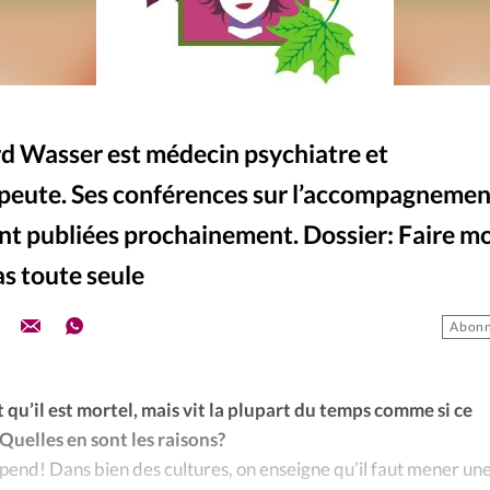
ard Wasser est médecin psychiatre et
peute. Ses conférences sur l’accompagnemen
ont publiées prochainement. Dossier: Faire m
as toute seule
Abonn
t qu’il est mortel, mais vit la plupart du temps comme si ce
. Quelles en sont les raisons?
pend! Dans bien des cultures, on enseigne qu’il faut mener un