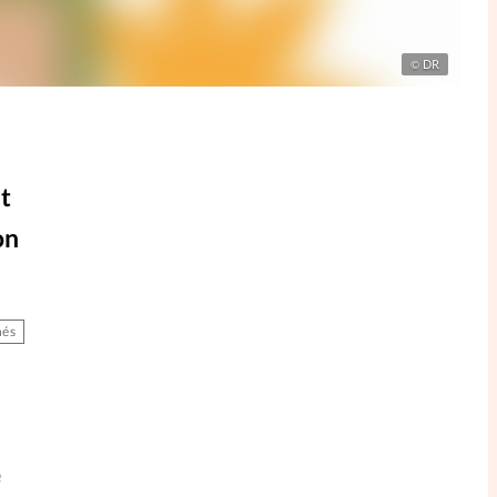
DR
©
t
on
és
e