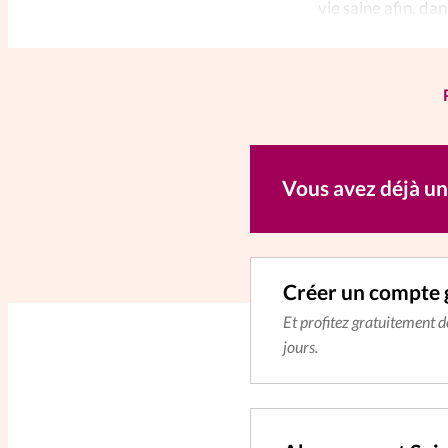
vie saine afin, da
accepter la mort c
Vous avez déjà u
Créer un compte 
Et profitez gratuitement 
jours.