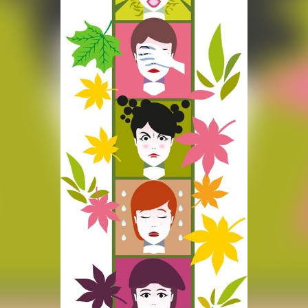
La réda
in
Mon co
onnElles
Changem
Nous co
Vive la famille