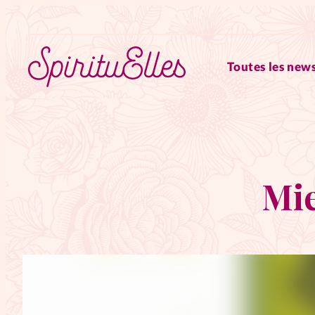
Toutes les news
RUBRIQUES
Tous les articles
Actus
Mie
Actus au féminin
Astuces
Chroniques
Dossiers
Edi
Elles nous inspirent
Entre4y