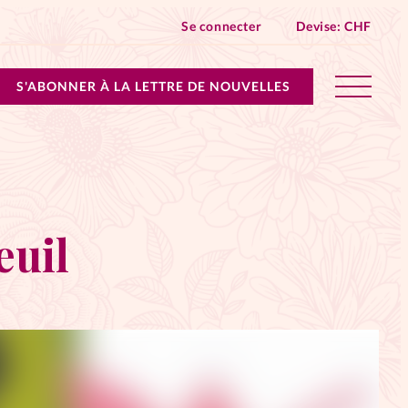
Se connecter
Devise:
CHF
S'ABONNER À LA LETTRE DE NOUVELLES
lles devient Relations Aujourd’hui!
n don
euil
ique
 SpirituElles - toutes les éditions
s