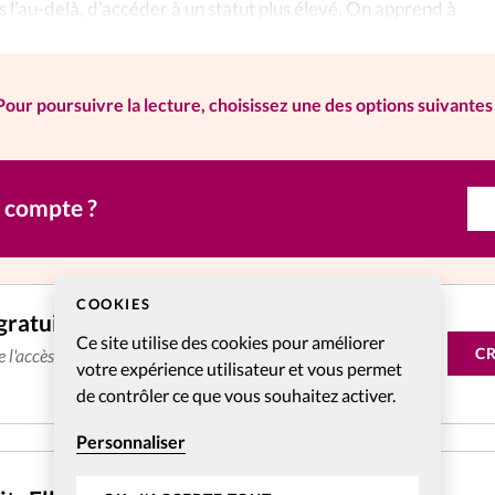
ns l’au-delà, d’accéder à un statut plus élevé. On apprend à
omme faisant partie de l’existence.
Pour poursuivre la lecture, choisissez une des options suivantes 
n compte ?
COOKIES
gratuitement
Ce site utilise des cookies pour améliorer
C
de l'accès aux articles web réservés aux abonnés pendant 14
votre expérience utilisateur et vous permet
de contrôler ce que vous souhaitez activer.
Personnaliser