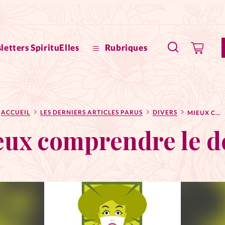
letters SpirituElles
Rubriques
SpirituE
ACCUEIL
LES DERNIERS ARTICLES PARUS
DIVERS
MIEUX COMPRENDRE LE DEUIL
Faire u
ux comprendre le d
Bible
La Bout
to
La Pause
À propo
eux