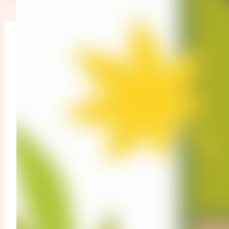
L'anecdote
La Bible au fémin
Lifestyle
Littérature
Pers
RelationnElles
Shopping Spi
Si(x) simple de...
SpirituElles