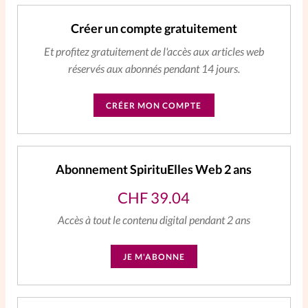
La rédaction
Créer un compte gratuitement
Et profitez gratuitement de l'accès aux articles web
Mon compte
réservés aux abonnés pendant 14 jours.
Changement d'adresse
CRÉER MON COMPTE
Nous contacter
Abonnement SpirituElles Web 2 ans
CHF
39.04
Accès à tout le contenu digital pendant 2 ans
JE M'ABONNE