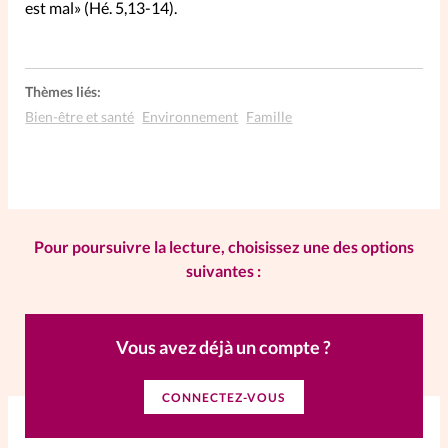
est mal» (Hé. 5,13-14).
SpirituElles
Vive la famille
Thèmes liés:
Bien-être et santé
Environnement
Famille
SpirituElles devient Relations
Aujourd’hui!
Pour poursuivre la lecture, choisissez une des options
Faire un don
suivantes :
La Boutique
La Pause SpirituElles - toutes les
Vous avez déjà un compte ?
éditions
CONNECTEZ-VOUS
À propos