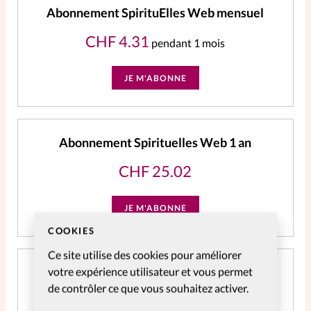
Abonnement SpirituElles Web mensuel
CHF
4.31
pendant 1 mois
JE M'ABONNE
Abonnement Spirituelles Web 1 an
CHF
25.02
JE M'ABONNE
COOKIES
Ce site utilise des cookies pour améliorer
votre expérience utilisateur et vous permet
Abonnement SpirituElles Web 3 ans - NE
PLUS UTILISER
de contrôler ce que vous souhaitez activer.