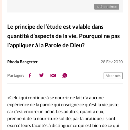
Elles nous inspirent
iStockphoto
©
Entre4yeux
L'anecdote
Le principe de l’étude est valable dans
quantité d’aspects de la vie. Pourquoi ne pas
La Bible au féminin
l’appliquer à la Parole de Dieu?
Lifestyle
Littérature
Rhoda Bangerter
28 Fév 2020
PersonnElles
Partager:
Abonnés
RelationnElles
«Celui qui continue à se nourrir de lait n’a aucune
expérience de la parole qui enseigne ce qu’est la vie juste,
Shopping Spi
car c’est encore un bébé. Les adultes, quant à eux,
prennent de la nourriture solide; par la pratique, ils ont
exercé leurs facultés à distinguer ce qui est bien de ce qui
Si(x) simple de...