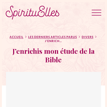
RUBRIQUES
Tous les articles
Actus
ACCUEIL
LES DERNIERS ARTICLES PARUS
DIVERS
J’ENRICHIS MON ÉTUDE DE LA BIBLE
J’enrichis mon étude de la
Actus au féminin
Bible
Astuces
Bible
Chroniques
Dossiers
Edito