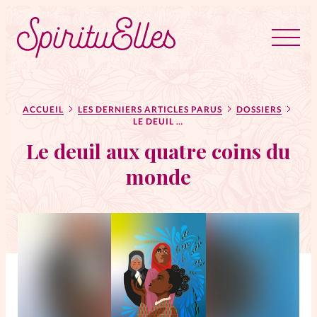
RUBRIQUES
Tous les articles
Actus
ACCUEIL
LES DERNIERS ARTICLES PARUS
DOSSIERS
LE DEUIL AUX QUATRE COINS DU MONDE
Le deuil aux quatre coins du
Actus au féminin
monde
Astuces
Bible
Chroniques
Dossiers
Edito