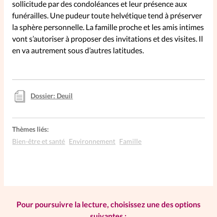
sollicitude par des condoléances et leur présence aux
funérailles. Une pudeur toute helvétique tend à préserver
SpirituElles
Vive la famille
la sphère personnelle. La famille proche et les amis intimes
vont s’autoriser à proposer des invitations et des visites. Il
en va autrement sous d’autres latitudes.
SpirituElles devient Relations
Aujourd’hui!
Dossier: Deuil
Faire un don
Thèmes liés:
Bien-être et santé
Environnement
Famille
La Boutique
La Pause SpirituElles - toutes les
éditions
Pour poursuivre la lecture, choisissez une des options
À propos
suivantes :