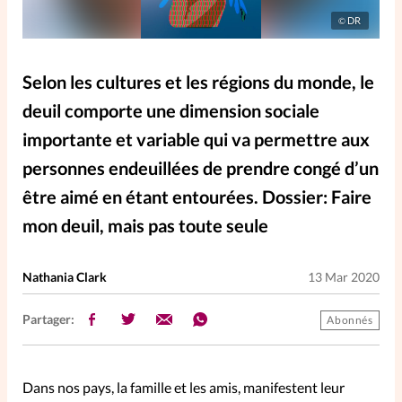
Elles nous inspirent
DR
©
Entre4yeux
L'anecdote
Selon les cultures et les régions du monde, le
deuil comporte une dimension sociale
La Bible au féminin
importante et variable qui va permettre aux
personnes endeuillées de prendre congé d’un
Lifestyle
Littérature
être aimé en étant entourées. Dossier: Faire
mon deuil, mais pas toute seule
PersonnElles
Nathania Clark
13 Mar 2020
RelationnElles
Partager:
Abonnés
Shopping Spi
Dans nos pays, la famille et les amis, manifestent leur
Si(x) simple de...