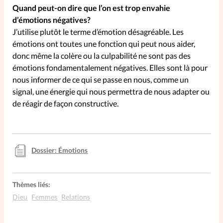
Quand peut-on dire que l’on est trop envahie
d’émotions négatives?
SpirituElles
Vive la famille
J’utilise plutôt le terme d’émotion désagréable. Les
émotions ont toutes une fonction qui peut nous aider,
donc même la colère ou la culpabilité ne sont pas des
émotions fondamentalement négatives. Elles sont là pour
SpirituElles devient Relations
nous informer de ce qui se passe en nous, comme un
Aujourd’hui!
signal, une énergie qui nous permettra de nous adapter ou
de réagir de façon constructive.
Faire un don
La Boutique
Dossier: Émotions
La Pause SpirituElles - toutes les
éditions
Thèmes liés:
Dieu
Femmes
Relations
À propos