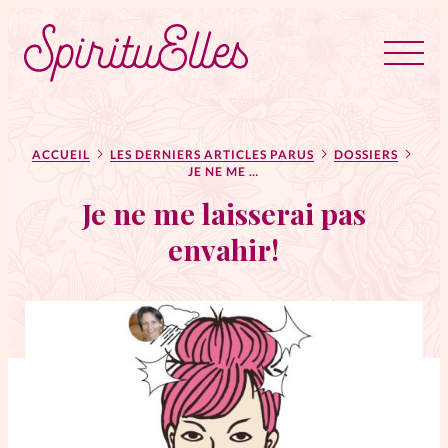
RUBRIQUES
Tous les articles
Actus
ACCUEIL
LES DERNIERS ARTICLES PARUS
DOSSIERS
JE NE ME LAISSERAI PAS ENVAHIR!
Je ne me laisserai pas
Actus au féminin
envahir!
Astuces
Bible
Chroniques
Dossiers
Edito