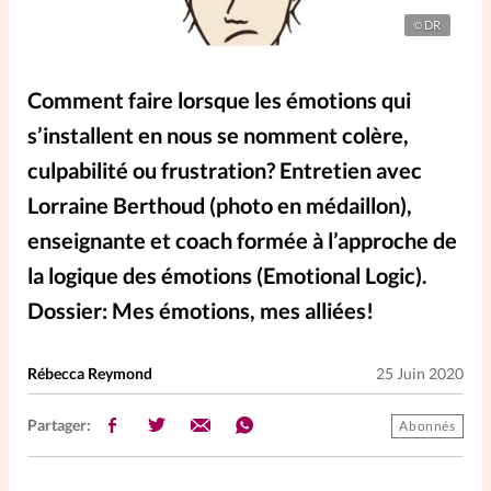
Elles nous inspirent
DR
©
Entre4yeux
L'anecdote
Comment faire lorsque les émotions qui
s’installent en nous se nomment colère,
La Bible au féminin
culpabilité ou frustration? Entretien avec
Lorraine Berthoud (photo en médaillon),
Lifestyle
Littérature
enseignante et coach formée à l’approche de
la logique des émotions (Emotional Logic).
PersonnElles
Dossier: Mes émotions, mes alliées!
RelationnElles
Rébecca Reymond
25 Juin 2020
Shopping Spi
Partager:
Abonnés
Si(x) simple de...