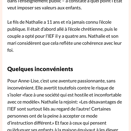
dans l’enseignement public – a constaté à quel point l’Etat
veut imposer ses valeurs aux enfants.
La rédaction
Le fils de Nathalie a 11 ans et n’a jamais connu l’école
Mon compte
publique. Il était d’abord allé à l’école chrétienne, puis le
couple a opté pour l’IEF il y a quatre ans. Nathalie et son
Changement d'adresse
mari considèrent que cela reflète une cohérence avec leur
foi.
Nous contacter
Quelques inconvénients
Pour Anne-Lise, c’est une aventure passionnante, sans
inconvénient. Elle avertit toutefois contre le risque de
s’isoler «face à une société qui est hostile et inconfortable
avec ce modèle». Nathalie la rejoint: «Les désavantages de
l’IEF sont surtout liés au regard de l’autre! Certaines
personnes ont de la peine à accepter ce mode
d’instruction différent.» Et face à ceux qui pensent
qu’éduquer ses enfants à la maison équivaut à les élever