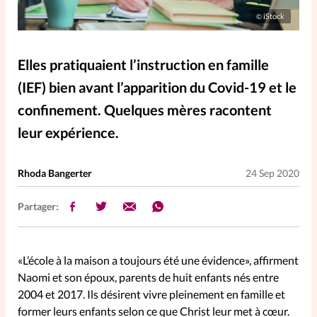
Elles nous inspirent
iStock
©
Entre4yeux
L'anecdote
Elles pratiquaient l’instruction en famille
(IEF) bien avant l’apparition du Covid-19 et le
La Bible au féminin
confinement. Quelques mères racontent
leur expérience.
Lifestyle
Littérature
Rhoda Bangerter
24 Sep 2020
PersonnElles
Partager:
RelationnElles
«L’école à la maison a toujours été une évidence», affirment
Shopping Spi
Naomi et son époux, parents de huit enfants nés entre
2004 et 2017. Ils désirent vivre pleinement en famille et
former leurs enfants selon ce que Christ leur met à cœur.
Si(x) simple de...