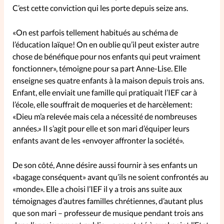
C’est cette conviction qui les porte depuis seize ans.
SpirituElles
Vive la famille
«On est parfois tellement habitués au schéma de
l’éducation laïque! On en oublie qu’il peut exister autre
chose de bénéfique pour nos enfants qui peut vraiment
fonctionner», témoigne pour sa part Anne-Lise. Elle
SpirituElles devient Relations
enseigne ses quatre enfants à la maison depuis trois ans.
Aujourd’hui!
Enfant, elle enviait une famille qui pratiquait l’IEF car à
l’école, elle souffrait de moqueries et de harcèlement:
«Dieu m’a relevée mais cela a nécessité de nombreuses
Faire un don
années.» Il s’agit pour elle et son mari d’équiper leurs
enfants avant de les «envoyer affronter la société».
La Boutique
La Pause SpirituElles - toutes les
De son côté, Anne désire aussi fournir à ses enfants un
éditions
«bagage conséquent» avant qu’ils ne soient confrontés au
«monde». Elle a choisi l’IEF il y a trois ans suite aux
témoignages d’autres familles chrétiennes, d’autant plus
que son mari – professeur de musique pendant trois ans
À propos