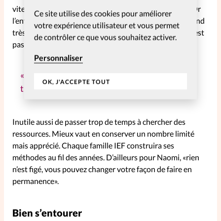
vite épuisées ou découragées», met en garde Naomi. «Or
Ce site utilise des cookies pour améliorer
l’enfant sans handicap ou problèmes particuliers apprend
votre expérience utilisateur et vous permet
très vite et très bien.» Se caler sur un rythme scolaire n’est
de contrôler ce que vous souhaitez activer.
pas nécessaire.
Personnaliser
D’expérience, les familles veulent en faire
OK, J'ACCEPTE TOUT
trop et sont vite épuisées.
Inutile aussi de passer trop de temps à chercher des
ressources. Mieux vaut en conserver un nombre limité
mais apprécié. Chaque famille IEF construira ses
méthodes au fil des années. D’ailleurs pour Naomi, «rien
n’est figé, vous pouvez changer votre façon de faire en
permanence».
Bien s’entourer