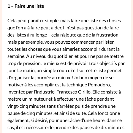
1 – Faire une liste
SpirituElles
Vive la famille
Cela peut paraître simple, mais faire une liste des choses
que l’on a à faire peut aider. Il n’est pas question de faire
des listes à rallonge – cela n’ajoute que de la frustration –
SpirituElles devient Relations
mais par exemple, vous pouvez commencer par lister
toutes les choses que vous aimeriez accomplir durant la
Aujourd’hui!
semaine. Au niveau du quotidien et pour ne pas se mettre
trop de pression, le mieux est de prévoir trois objectifs par
jour. Le matin, un simple coup d’œil sur cette liste permet
Faire un don
d’organiser la journée au mieux. Un bon moyen de se
motiver à les accomplir est la technique Pomodoro,
La Boutique
inventée par l’industriel Francesco Cirillo. Elle consiste à
La Pause SpirituElles - toutes les
mettre un minuteur et à effectuer une tâche pendant
éditions
vingt-cinq minutes sans s’arrêter, puis de prendre une
pause de cinq minutes, et ainsi de suite. Cela fonctionne
également, si désiré, pour une tâche d’une heure: dans ce
cas, il est nécessaire de prendre des pauses de dix minutes.
À propos