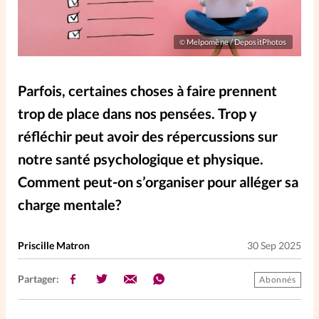
Elles nous inspirent
Melpomène / DepositPhotos
©
Entre4yeux
L'anecdote
Parfois, certaines choses à faire prennent
La Bible au féminin
trop de place dans nos pensées. Trop y
réfléchir peut avoir des répercussions sur
Lifestyle
Littérature
notre santé psychologique et physique.
Comment peut-on s’organiser pour alléger sa
PersonnElles
charge mentale?
RelationnElles
Priscille Matron
30 Sep 2025
Shopping Spi
Partager:
Abonnés
Si(x) simple de...