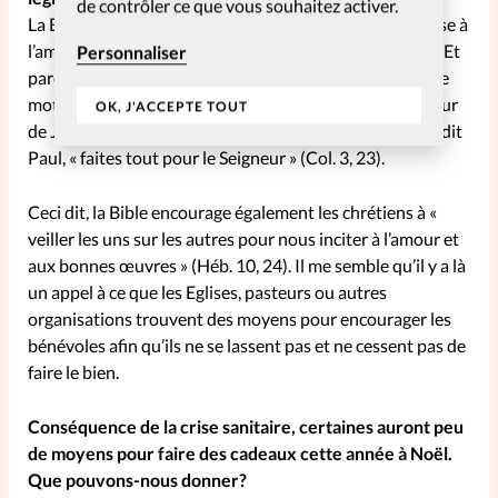
de contrôler ce que vous souhaitez activer.
La Bible présente le service chrétien comme une réponse à
l’amour de Dieu: parce qu’il nous a aimés, nous aimons. Et
Personnaliser
parce qu’il nous aime, nous avons la force d’aimer. Notre
motivation dans le service devrait donc être notre amour
OK, J'ACCEPTE TOUT
de Jésus et notre reconnaissance envers lui. Comme le dit
Paul, « faites tout pour le Seigneur » (Col. 3, 23).
Ceci dit, la Bible encourage également les chrétiens à «
veiller les uns sur les autres pour nous inciter à l’amour et
aux bonnes œuvres » (Héb. 10, 24). Il me semble qu’il y a là
un appel à ce que les Eglises, pasteurs ou autres
organisations trouvent des moyens pour encourager les
bénévoles afin qu’ils ne se lassent pas et ne cessent pas de
faire le bien.
Conséquence de la crise sanitaire, certaines auront peu
de moyens pour faire des cadeaux cette année à Noël.
Que pouvons-nous donner?