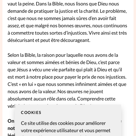
vaut la peine. Dans la Bible, nous lisons que Dieu nous
demande de pratiquer la justice et la charité. Le problème,
c’est que nous ne sommes jamais sûres d’en avoir fait
assez, et que malgré nos bonnes œuvres, nous continuons
à commettre toutes sortes d’injustices. Vivre ainsi est très
désécurisant et peut être décourageant.
Selon la Bible, la raison pour laquelle nous avons de la
valeur et sommes aimées et bénies de Dieu, c’est parce
que Jésus a vécu une vie parfaite qui plaît à Dieu et qu’il
est mort à notre place pour payer le prix de nos injustices.
C’est « en lui » que nous sommes infiniment aimées et que
nous avons de la valeur. Nos œuvres ne jouent
absolument aucun rôle dans cela. Comprendre cette
vérité, c’est entrer dans le repos de Dieu!
COOKIES
On peut être déçue du manque de reconnaissance de
Ce site utilise des cookies pour améliorer
notre Eglise, association, etc. Est-ce un sentiment
votre expérience utilisateur et vous permet
légitime ou une mauvaise compréhension du don?