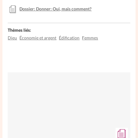
Dossier: Donner: Oui, mais comment?
Thèmes liés:
Dieu
Économie et argent
Édification
Femmes