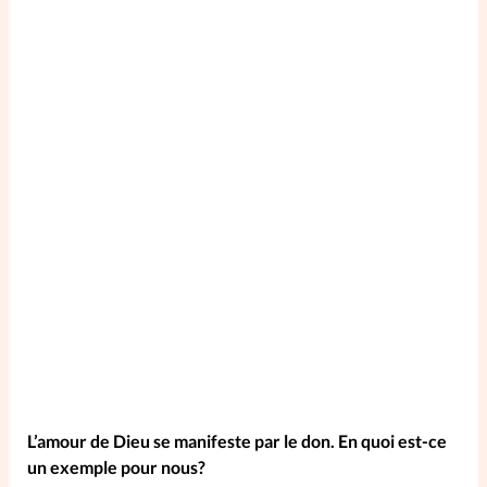
SpirituElles
Vive la famille
SpirituElles devient Relations
Aujourd’hui!
Faire un don
La Boutique
La Pause SpirituElles - toutes les
éditions
L’amour de Dieu se manifeste par le don. En quoi est-ce
un exemple pour nous?
À propos