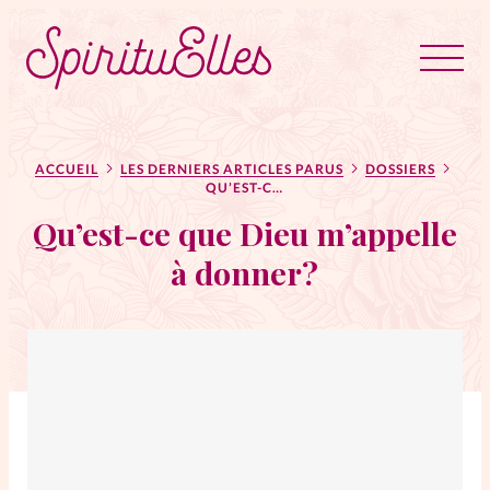
RUBRIQUES
Tous les articles
Actus
ACCUEIL
LES DERNIERS ARTICLES PARUS
DOSSIERS
QU’EST-CE QUE DIEU M’APPELLE À DONNER?
Qu’est-ce que Dieu m’appelle
Actus au féminin
à donner?
Astuces
Bible
Chroniques
Dossiers
Edito