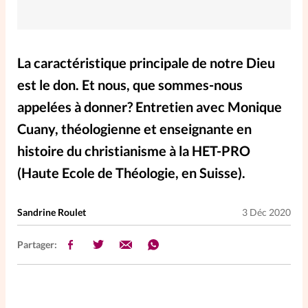
Elles nous inspirent
Entre4yeux
L'anecdote
La caractéristique principale de notre Dieu
est le don. Et nous, que sommes-nous
La Bible au féminin
appelées à donner? Entretien avec Monique
Cuany, théologienne et enseignante en
Lifestyle
Littérature
histoire du christianisme à la HET-PRO
(Haute Ecole de Théologie, en Suisse).
PersonnElles
Sandrine Roulet
3 Déc 2020
RelationnElles
Partager:
Shopping Spi
Si(x) simple de...