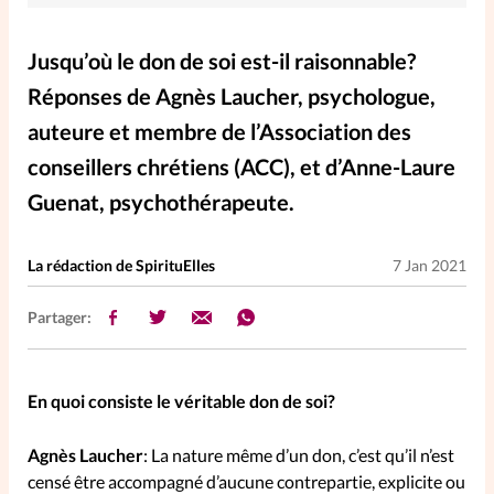
Elles nous inspirent
Jusqu’où le don de soi est-il raisonnable?
Entre4yeux
L'anecdote
Réponses de Agnès Laucher, psychologue,
auteure et membre de l’Association des
La Bible au féminin
conseillers chrétiens (ACC), et d’Anne-Laure
Guenat, psychothérapeute.
Lifestyle
Littérature
La rédaction de SpirituElles
7 Jan 2021
PersonnElles
Partager:
RelationnElles
En quoi consiste le véritable don de soi?
Shopping Spi
Agnès Laucher
: La nature même d’un don, c’est qu’il n’est
censé être accompagné d’aucune contrepartie, explicite ou
Si(x) simple de...