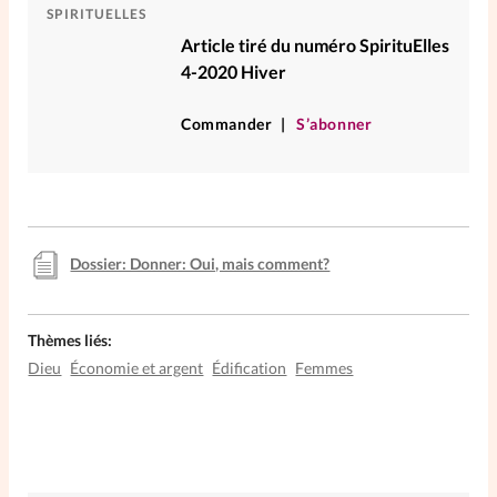
SPIRITUELLES
Article tiré du numéro SpirituElles
4-2020 Hiver
Commander
S’abonner
Dossier: Donner: Oui, mais comment?
Thèmes liés:
Dieu
Économie et argent
Édification
Femmes