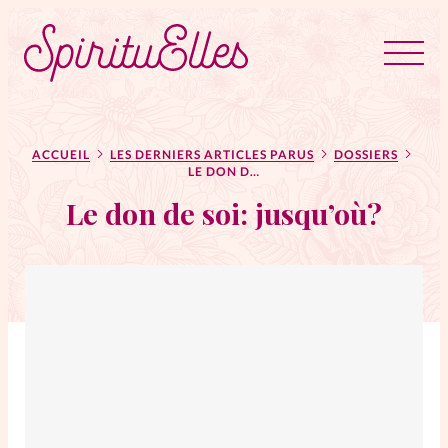
RUBRIQUES
Tous les articles
Actus
ACCUEIL
LES DERNIERS ARTICLES PARUS
DOSSIERS
LE DON DE SOI: JUSQU’OÙ?
Le don de soi: jusqu’où?
Actus au féminin
Astuces
Bible
Chroniques
Dossiers
Edito