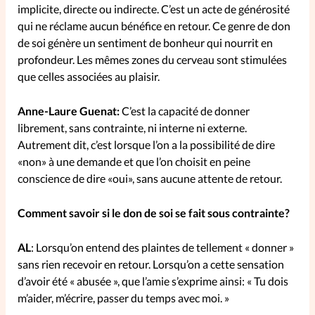
implicite, directe ou indirecte. C’est un acte de générosité
qui ne réclame aucun bénéfice en retour. Ce genre de don
SpirituElles
Vive la famille
de soi génère un sentiment de bonheur qui nourrit en
profondeur. Les mêmes zones du cerveau sont stimulées
que celles associées au plaisir.
SpirituElles devient Relations
Anne-Laure Guenat:
C’est la capacité de donner
Aujourd’hui!
librement, sans contrainte, ni interne ni externe.
Autrement dit, c’est lorsque l’on a la possibilité de dire
«non» à une demande et que l’on choisit en peine
Faire un don
conscience de dire «oui», sans aucune attente de retour.
La Boutique
Comment savoir si le don de soi se fait sous contrainte?
La Pause SpirituElles - toutes les
éditions
AL
: Lorsqu’on entend des plaintes de tellement « donner »
sans rien recevoir en retour. Lorsqu’on a cette sensation
d’avoir été « abusée », que l’amie s’exprime ainsi: « Tu dois
m’aider, m’écrire, passer du temps avec moi. »
À propos