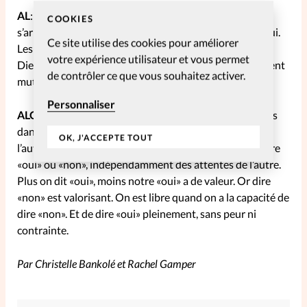
AL
: Il est très important de déterminer clairement où
COOKIES
s’arrête ma responsabilité et où commence celle d’autrui.
Ce site utilise des cookies pour améliorer
Les limites font partie intégrante de toute relation que
votre expérience utilisateur et vous permet
Dieu a créée. Elles délimitent les deux parties qui s’aiment
de contrôler ce que vous souhaitez activer.
mutuellement.
Personnaliser
ALG
: A partir du moment où je me sens coupable, je suis
dans une relation malsaine et dans la dépendance à
OK, J'ACCEPTE TOUT
l’autre. J’évalue la liberté du don de soi à la liberté de dire
«oui» ou «non», indépendamment des attentes de l’autre.
Plus on dit «oui», moins notre «oui» a de valeur. Or dire
«non» est valorisant. On est libre quand on a la capacité de
dire «non». Et de dire «oui» pleinement, sans peur ni
contrainte.
Par Christelle Bankolé et Rachel Gamper