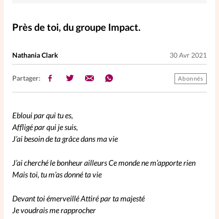
Elles nous inspirent
Près de toi, du groupe Impact.
Entre4yeux
L'anecdote
Nathania Clark
30 Avr 2021
La Bible au féminin
Partager:
Abonnés
Lifestyle
Littérature
Ebloui par qui tu es,
PersonnElles
Affligé par qui je suis,
J’ai besoin de ta grâce dans ma vie
RelationnElles
J’ai cherché le bonheur ailleurs Ce monde ne m’apporte rien
Mais toi, tu m’as donné ta vie
Shopping Spi
Devant toi émerveillé Attiré par ta majesté
Je voudrais me rapprocher
Si(x) simple de...