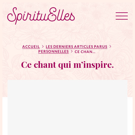
RUBRIQUES
Tous les articles
Actus
ACCUEIL
LES DERNIERS ARTICLES PARUS
PERSONNELLES
CE CHANT QUI M’INSPIRE.
Ce chant qui m’inspire.
Actus au féminin
Astuces
Bible
Chroniques
Dossiers
Edito