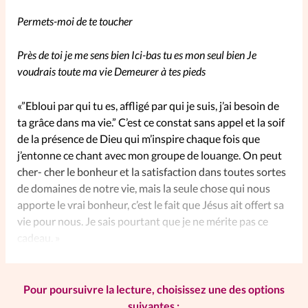
Permets-moi de te toucher
SpirituElles
Vive la famille
Près de toi je me sens bien Ici-bas tu es mon seul bien Je
voudrais toute ma vie Demeurer à tes pieds
SpirituElles devient Relations
«”Ebloui par qui tu es, affligé par qui je suis, j’ai besoin de
Aujourd’hui!
ta grâce dans ma vie.” C’est ce constat sans appel et la soif
de la présence de Dieu qui m’inspire chaque fois que
j’entonne ce chant avec mon groupe de louange. On peut
Faire un don
cher- cher le bonheur et la satisfaction dans toutes sortes
de domaines de notre vie, mais la seule chose qui nous
apporte le vrai bonheur, c’est le fait que Jésus ait offert sa
La Boutique
vie pour nous. Je sais pourtant que je ne mérite pas ce
La Pause SpirituElles - toutes les
cadeau. »
éditions
Pour poursuivre la lecture, choisissez une des options
À propos
suivantes :