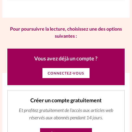
Priscilla, apicultrice
SpirituElles
Vive la famille
Pour poursuivre la lecture, choisissez une des options
suivantes :
SpirituElles devient Relations
Aujourd’hui!
Vous avez déjà un compte ?
Faire un don
CONNECTEZ-VOUS
La Boutique
La Pause SpirituElles - toutes les
Créer un compte gratuitement
éditions
Et profitez gratuitement de l'accès aux articles web
réservés aux abonnés pendant 14 jours.
À propos