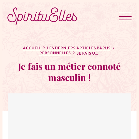
RUBRIQUES
Tous les articles
Actus
ACCUEIL
LES DERNIERS ARTICLES PARUS
PERSONNELLES
JE FAIS UN MÉTIER CONNOTÉ MASCULIN !
Je fais un métier connoté
Actus au féminin
masculin !
Astuces
Bible
Chroniques
Dossiers
Edito