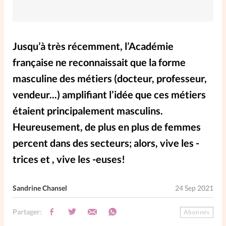
Elles nous inspirent
Entre4yeux
L'anecdote
Jusqu’à très récemment, l’Académie
française ne reconnaissait que la forme
La Bible au féminin
masculine des métiers (docteur, professeur,
vendeur...) amplifiant l’idée que ces métiers
Lifestyle
Littérature
étaient principalement masculins.
Heureusement, de plus en plus de femmes
PersonnElles
percent dans des secteurs; alors, vive les -
trices et , vive les -euses!
RelationnElles
Sandrine Chansel
24 Sep 2021
Shopping Spi
Partager:
Abonnés
Si(x) simple de...