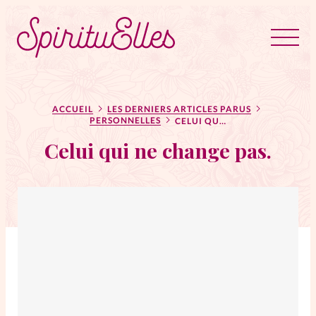
RUBRIQUES
Tous les articles
Actus
ACCUEIL
LES DERNIERS ARTICLES PARUS
PERSONNELLES
CELUI QUI NE CHANGE PAS.
Celui qui ne change pas.
Actus au féminin
Astuces
Bible
Chroniques
Dossiers
Edito