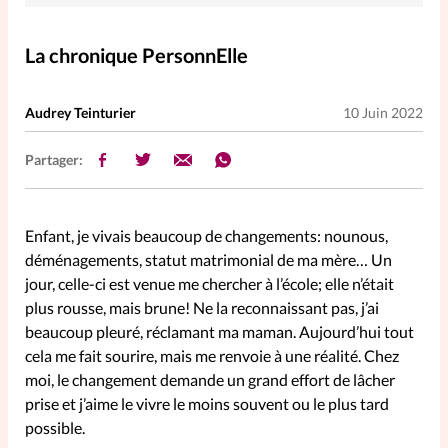
Elles nous inspirent
La chronique PersonnElle
Entre4yeux
L'anecdote
Audrey Teinturier
10 Juin 2022
La Bible au féminin
Partager:
Lifestyle
Littérature
Enfant, je vivais beaucoup de changements: nounous,
PersonnElles
déménagements, statut matrimonial de ma mère… Un
jour, celle-ci est venue me chercher à l’école; elle n’était
plus rousse, mais brune! Ne la reconnaissant pas, j’ai
RelationnElles
beaucoup pleuré, réclamant ma maman. Aujourd’hui tout
cela me fait sourire, mais me renvoie à une réalité. Chez
Shopping Spi
moi, le changement demande un grand effort de lâcher
prise et j’aime le vivre le moins souvent ou le plus tard
possible.
Si(x) simple de...