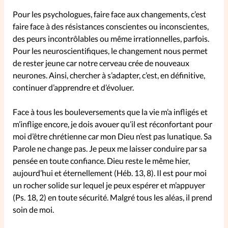
Pour les psychologues, faire face aux changements, c’est
faire face à des résistances conscientes ou inconscientes,
SpirituElles
Vive la famille
des peurs incontrôlables ou même irrationnelles, parfois.
Pour les neuroscientifiques, le changement nous permet
de rester jeune car notre cerveau crée de nouveaux
SpirituElles devient Relations
neurones. Ainsi, chercher à s’adapter, c’est, en définitive,
Aujourd’hui!
continuer d’apprendre et d’évoluer.
Face à tous les bouleversements que la vie m’a infligés et
m’inflige encore, je dois avouer qu’il est réconfortant pour
Faire un don
moi d’être chrétienne car mon Dieu n’est pas lunatique. Sa
Parole ne change pas. Je peux me laisser conduire par sa
La Boutique
pensée en toute confiance. Dieu reste le même hier,
La Pause SpirituElles - toutes les
aujourd’hui et éternellement (Héb. 13, 8). Il est pour moi
éditions
un rocher solide sur lequel je peux espérer et m’appuyer
(Ps. 18, 2) en toute sécurité. Malgré tous les aléas, il prend
soin de moi.
À propos