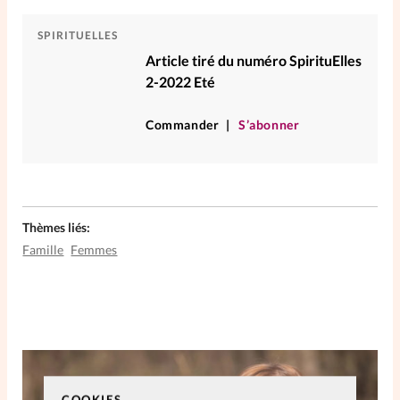
La rédaction
SPIRITUELLES
Article tiré du numéro SpirituElles
Mon compte
2-2022 Eté
Changement d'adresse
Commander
S’abonner
Nous contacter
Thèmes liés:
Famille
Femmes
COOKIES