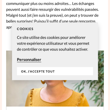
communiquer plus ou moins adroites… Les échanges
peuvent aussi faire ressurgir des vulnérabilités passées.
Malgré tout (et j’en suis la preuve), on peut y trouver de
belles surprises! Puisqu’il suffit d’une seule rencontre,
après tout. Dieu peut tout utiliser!
COOKIES
Ce site utilise des cookies pour améliorer
votre expérience utilisateur et vous permet
de contrôler ce que vous souhaitez activer.
Personnaliser
OK, J'ACCEPTE TOUT