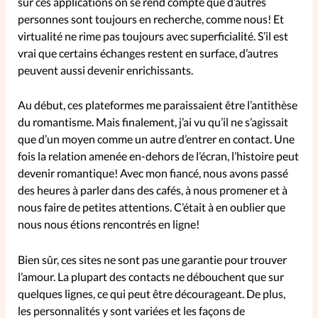
sur ces applications on se rend compte que d’autres
personnes sont toujours en recherche, comme nous! Et
La rédaction
virtualité ne rime pas toujours avec superficialité. S’il est
vrai que certains échanges restent en surface, d’autres
Mon compte
peuvent aussi devenir enrichissants.
Changement d'adresse
Au début, ces plateformes me paraissaient être l’antithèse
du romantisme. Mais finalement, j’ai vu qu’il ne s’agissait
Nous contacter
que d’un moyen comme un autre d’entrer en contact. Une
fois la relation amenée en-dehors de l’écran, l’histoire peut
devenir romantique! Avec mon fiancé, nous avons passé
des heures à parler dans des cafés, à nous promener et à
nous faire de petites attentions. C’était à en oublier que
nous nous étions rencontrés en ligne!
Bien sûr, ces sites ne sont pas une garantie pour trouver
l’amour. La plupart des contacts ne débouchent que sur
quelques lignes, ce qui peut être décourageant. De plus,
les personnalités y sont variées et les façons de