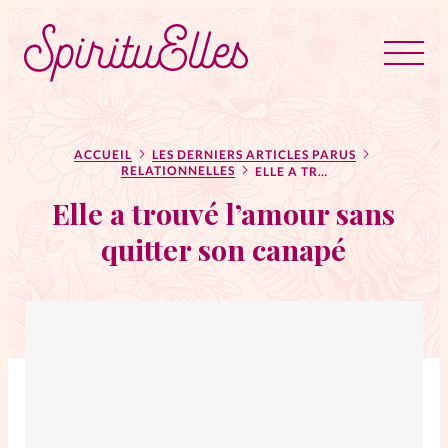
RUBRIQUES
Tous les articles
Actus
ACCUEIL
LES DERNIERS ARTICLES PARUS
RELATIONNELLES
ELLE A TROUVÉ L’AMOUR SANS QUITTER SON CANAPÉ
Elle a trouvé l’amour sans
Actus au féminin
quitter son canapé
Astuces
Bible
Chroniques
Dossiers
Edito