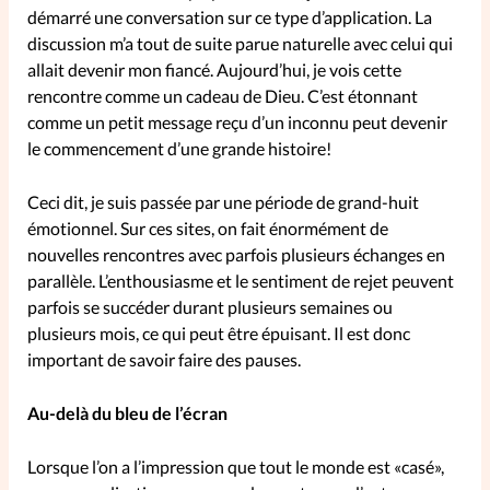
démarré une conversation sur ce type d’application. La
discussion m’a tout de suite parue naturelle avec celui qui
SpirituElles
Vive la famille
allait devenir mon fiancé. Aujourd’hui, je vois cette
rencontre comme un cadeau de Dieu. C’est étonnant
comme un petit message reçu d’un inconnu peut devenir
le commencement d’une grande histoire!
SpirituElles devient Relations
Aujourd’hui!
Ceci dit, je suis passée par une période de grand-huit
émotionnel. Sur ces sites, on fait énormément de
nouvelles rencontres avec parfois plusieurs échanges en
Faire un don
parallèle. L’enthousiasme et le sentiment de rejet peuvent
parfois se succéder durant plusieurs semaines ou
La Boutique
plusieurs mois, ce qui peut être épuisant. Il est donc
La Pause SpirituElles - toutes les
important de savoir faire des pauses.
éditions
Au-delà du bleu de l’écran
Lorsque l’on a l’impression que tout le monde est «casé»,
À propos