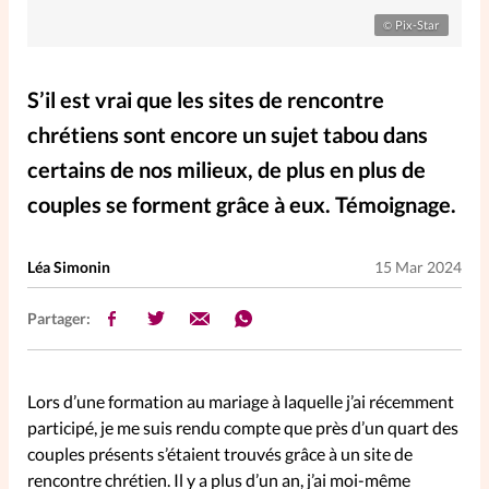
Elles nous inspirent
Pix-Star
©
Entre4yeux
L'anecdote
S’il est vrai que les sites de rencontre
chrétiens sont encore un sujet tabou dans
La Bible au féminin
certains de nos milieux, de plus en plus de
couples se forment grâce à eux. Témoignage.
Lifestyle
Littérature
Léa Simonin
15 Mar 2024
PersonnElles
Partager:
RelationnElles
Lors d’une formation au mariage à laquelle j’ai récemment
Shopping Spi
participé, je me suis rendu compte que près d’un quart des
couples présents s’étaient trouvés grâce à un site de
rencontre chrétien. Il y a plus d’un an, j’ai moi-même
Si(x) simple de...