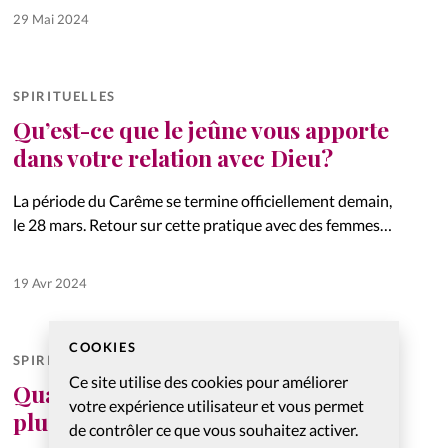
…
29 Mai 2024
SPIRITUELLES
Qu’est-ce que le jeûne vous apporte
dans votre relation avec Dieu?
La période du Carême se termine officiellement demain,
le 28 mars. Retour sur cette pratique avec des femmes
de différents bords chrétiens qui ont choisi de jeûner.
19 Avr 2024
COOKIES
SPIRITUELLES
Ce site utilise des cookies pour améliorer
Quand ma foi rame et que je n’ai
votre expérience utilisateur et vous permet
plus envie de prier
de contrôler ce que vous souhaitez activer.