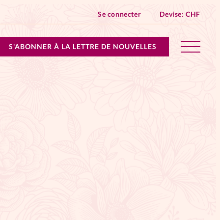
Se connecter
Devise:
CHF
S'ABONNER À LA LETTRE DE NOUVELLES
lles devient Relations Aujourd’hui!
n don
ique
 SpirituElles - toutes les éditions
s