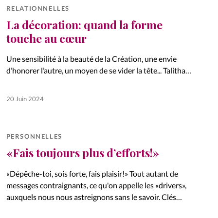
RELATIONNELLES
La décoration: quand la forme
touche au cœur
Une sensibilité à la beauté de la Création, une envie
d’honorer l’autre, un moyen de se vider la tête... Talitha
et Sandra partagent le goût de la décoration.
20 Juin 2024
PERSONNELLES
«Fais toujours plus d’efforts!»
«Dépêche-toi, sois forte, fais plaisir!» Tout autant de
messages contraignants, ce qu'on appelle les «drivers»,
auxquels nous nous astreignons sans le savoir. Clés
pour éviter de se laisser mener par le dernier de la série,