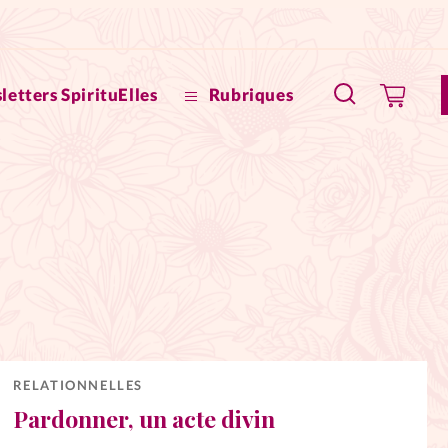
letters SpirituElles
Rubriques
SpirituE
Faire u
Bible
La Bout
to
La Pause
RELATIONNELLES
Pardonner, un acte divin
À propo
eux