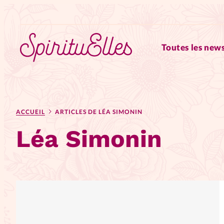
Toutes les news
RUBRIQUES
ACCUEIL
ARTICLES DE LÉA SIMONIN
Tous les articles
Actus
Léa Simonin
Actus au féminin
Astuces
Chroniques
Dossiers
Edi
Elles nous inspirent
Entre4y