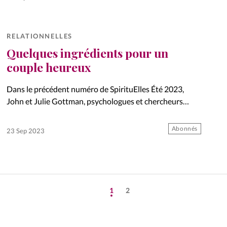
RELATIONNELLES
Quelques ingrédients pour un
couple heureux
Dans le précédent numéro de SpirituElles Été 2023,
John et Julie Gottman, psychologues et chercheurs
américains, évoquaient l’importance de l’amitié au sein
du couple. Mais pour vivre une relation épanouie,
Abonnés
23 Sep 2023
l’amitié ne suffit pas. Il…
1
2