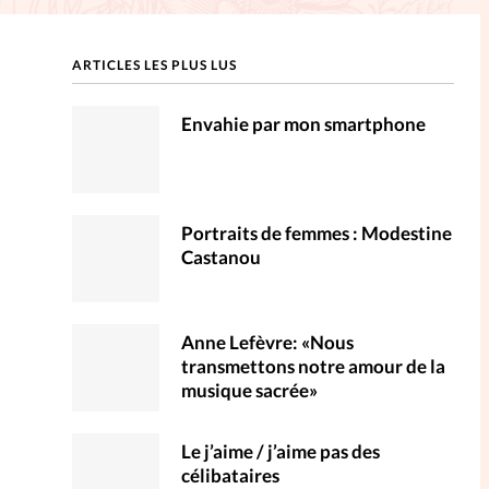
ction
ARTICLES LES PLUS LUS
mpte
Envahie par mon smartphone
ent d'adresse
ntacter
Portraits de femmes : Modestine
Castanou
Anne Lefèvre: «Nous
transmettons notre amour de la
musique sacrée»
Le j’aime / j’aime pas des
célibataires