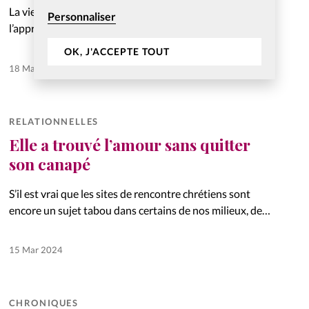
La vie de foi n’est pas un long fleuve tranquille, on ne
Personnaliser
l’apprend à personne. Cependant, il est possible d’agir
pour éviter des «creux de vague» trop violents. Pistes
OK, J'ACCEPTE TOUT
concrètes.
18 Mar 2024
RELATIONNELLES
Elle a trouvé l’amour sans quitter
son canapé
S’il est vrai que les sites de rencontre chrétiens sont
encore un sujet tabou dans certains de nos milieux, de
plus en plus de couples se forment grâce à eux.
Témoignage.
15 Mar 2024
CHRONIQUES