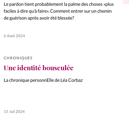
Le pardon tient probablement la palme des choses «plus
La réda
in
faciles à dire qu’à faire». Comment entrer sur un chemin
de guérison après avoir été blessée?
Mon co
onnElles
6 Août 2024
Changem
Nous co
CHRONIQUES
Vive la famille
Une identité bousculée
La chronique personnElle de Léa Corbaz
15 Juil 2024