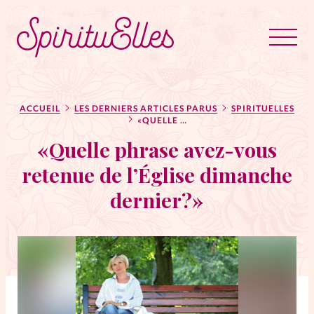
RUBRIQUES
Tous les articles
Actus
ACCUEIL
LES DERNIERS ARTICLES PARUS
SPIRITUELLES
«QUELLE PHRASE AVEZ-VOUS RETENUE DE L’ÉGLISE DIMANCHE DERNIER?»
«Quelle phrase avez-vous
Actus au féminin
retenue de l’Église dimanche
dernier?»
Astuces
Bible
Chroniques
Dossiers
Edito