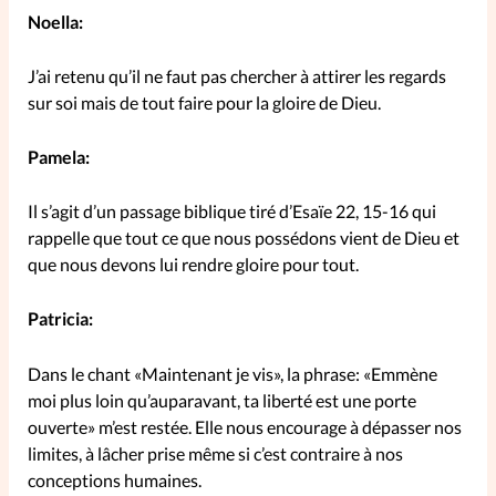
Noella:
SpirituElles
Vive la famille
J’ai retenu qu’il ne faut pas chercher à attirer les regards
sur soi mais de tout faire pour la gloire de Dieu.
SpirituElles devient Relations
Pamela:
Aujourd’hui!
Il s’agit d’un passage biblique tiré d’Esaïe 22, 15-16 qui
rappelle que tout ce que nous possédons vient de Dieu et
que nous devons lui rendre gloire pour tout.
Faire un don
Patricia:
La Boutique
La Pause SpirituElles - toutes les
Dans le chant «Maintenant je vis», la phrase: «Emmène
éditions
moi plus loin qu’auparavant, ta liberté est une porte
ouverte» m’est restée. Elle nous encourage à dépasser nos
limites, à lâcher prise même si c’est contraire à nos
À propos
conceptions humaines.