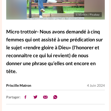
Elles nous inspirent
klimkin / Pixabay
©
Entre4yeux
L'anecdote
Micro trottoir- Nous avons demandé à cinq
La Bible au féminin
femmes qui ont assisté à une prédication sur
le sujet «rendre gloire à Dieu» (l'honorer et
Lifestyle
Littérature
reconnaître ce qui lui revient) de nous
donner une phrase qu’elles ont encore en
PersonnElles
tête.
RelationnElles
Priscille Matron
4 Juin 2024
Shopping Spi
Partager:
Si(x) simple de...