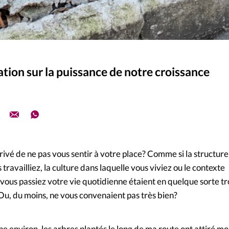
tion sur la puissance de notre croissance
rrivé de ne pas vous sentir à votre place? Comme si la structure
 travailliez, la culture dans laquelle vous viviez ou le contexte
 vous passiez votre vie quotidienne étaient en quelque sorte t
Ou, du moins, ne vous convenaient pas très bien?
 environ, les arbres plantés le long de ma route ont attiré m