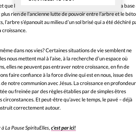
et que le trottoir est proprement reconstruit autour de la base
 plus rien de l’ancienne lutte de pouvoir entre l’arbre et le béto
, l’arbre s’épanouit au milieu d’un sol brisé qui a été déchiré p
a croissance.
 même dans nos vies? Certaines situations de vie semblent ne
les nous mettent mal à l’aise, à la recherche d’un espace où
, elles ne peuvent pas entraver notre croissance, en fin de
s faire confiance à la force divine qui est en nous, issue des
 de notre communion avec Jésus. La croissance en profondeur
tée ou freinée par des règles établies par de simples êtres
s circonstances. Et peut-être qu’avec le temps, le pavé – déjà
nstruit correctement autour.
à La Pause SpirituElles,
c’est par ici!