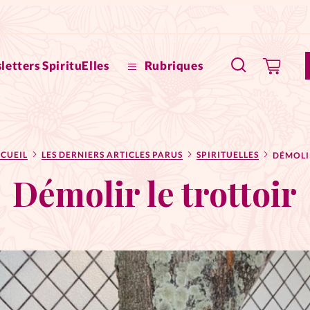
letters SpirituElles
Rubriques
SpirituE
CUEIL
LES DERNIERS ARTICLES PARUS
SPIRITUELLES
Faire u
Démolir le trottoir
Bible
La Bout
to
La Pause
À propo
eux