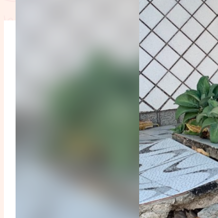
L'anecdote
La Bible au fémin
Lifestyle
Littérature
Pers
RelationnElles
Shopping Spi
Si(x) simple de...
SpirituElles