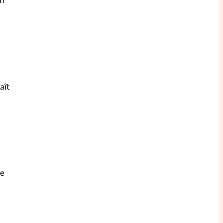
aît
le