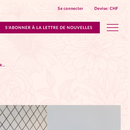
Se connecter
Devise:
CHF
S'ABONNER À LA LETTRE DE NOUVELLES
lles devient Relations Aujourd’hui!
DÉMOLIR LE TROTTOIR
n don
ique
 SpirituElles - toutes les éditions
s