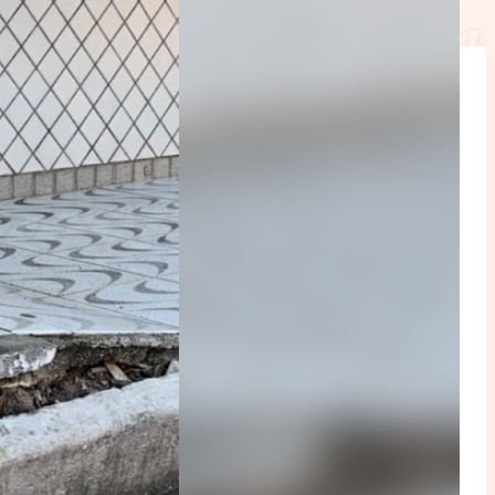
ction
mpte
ent d'adresse
ntacter