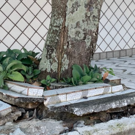
La réda
in
Mon co
onnElles
Changem
Nous co
Vive la famille