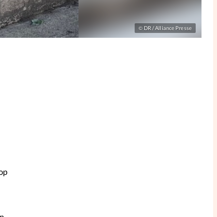
DR / Alliance Presse
©
rop
on