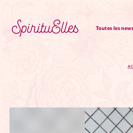
Toutes les news
RUBRIQUES
AC
Tous les articles
Actus
Actus au féminin
Astuces
Chroniques
Dossiers
Edi
Elles nous inspirent
Entre4y