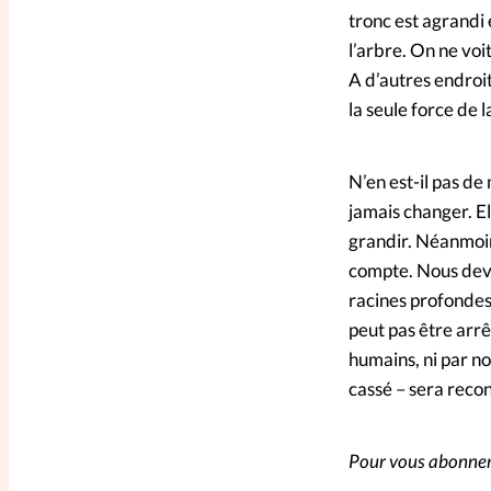
tronc est agrandi 
l’arbre. On ne voit
A d’autres endroits
la seule force de l
N’en est-il pas de
jamais changer. El
grandir. Néanmoins
compte. Nous devon
racines profondes
peut pas être arrê
humains, ni par no
cassé – sera reco
Pour vous abonner 