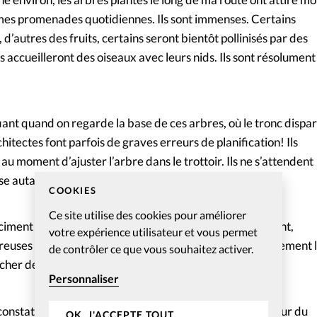
 mes promenades quotidiennes. Ils sont immenses. Certains
 d’autres des fruits, certains seront bientôt pollinisés par des
es accueilleront des oiseaux avec leurs nids. Ils sont résolument
iant quand on regarde la base de ces arbres, où le tronc dispar
chitectes font parfois de graves erreurs de planification! Ils
 au moment d’ajuster l’arbre dans le trottoir. Ils ne s’attendent
sse autant!
COOKIES
Ce site utilise des cookies pour améliorer
iment n’entrave pas la croissance des arbres. Lentement,
votre expérience utilisateur et vous permet
uses années, leurs racines puissantes soulèvent simplement 
de contrôler ce que vous souhaitez activer.
ancher de béton avec une force tirée de la profondeur.
Personnaliser
constater qu’à certains endroits, plus tard, l’espace autour du
OK, J'ACCEPTE TOUT