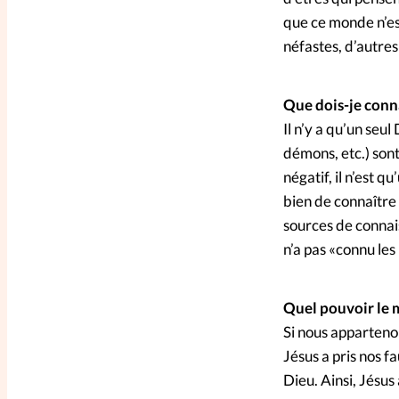
que ce monde n’est
néfastes, d’autres 
Que dois-je conn
Il n’y a qu’un seul
démons, etc.) sont
négatif, il n’est 
bien de connaître 
sources de connai
n’a pas «connu le
Quel pouvoir le m
Si nous appartenon
Jésus a pris nos f
Dieu. Ainsi, Jésus