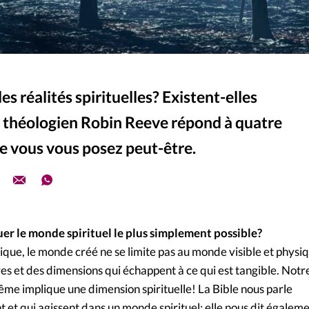
s réalités spirituelles? Existent-elles
 théologien Robin Reeve répond à quatre
e vous vous posez peut-être.
r le monde spirituel le plus simplement possible?
lique, le monde créé ne se limite pas au monde visible et physi
res et des dimensions qui échappent à ce qui est tangible. Notr
ême implique une dimension spirituelle! La Bible nous parle
t et qui agissent dans un monde spirituel; elle nous dit égalem