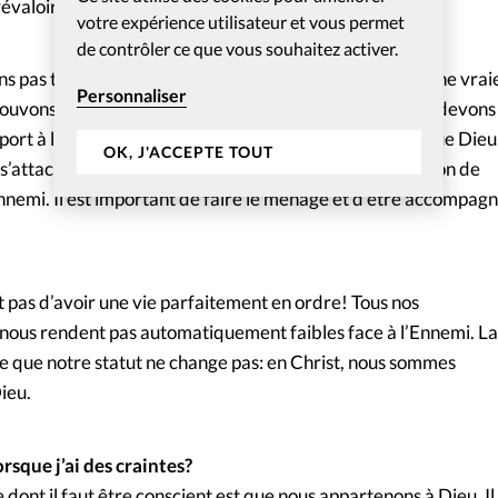
évaloir de ce que Jésus a fait pour lui!
votre expérience utilisateur et vous permet
de contrôler ce que vous souhaitez activer.
ns pas trouvé auprès de Jésus une pleine libération et une vrai
Personnaliser
pouvons être sensibles aux puissances mauvaises. Nous devons
pport à l’occultisme, à la soumission à d’autres maîtres que Dieu
OK, J'ACCEPTE TOUT
s’attache à une forme de péché se met dans une situation de
’Ennemi. Il est important de faire le ménage et d’être accompag
git pas d’avoir une vie parfaitement en ordre! Tous nos
ous rendent pas automatiquement faibles face à l’Ennemi. La
le que notre statut ne change pas: en Christ, nous sommes
ieu.
sque j’ai des craintes?
dont il faut être conscient est que nous appartenons à Dieu. Il