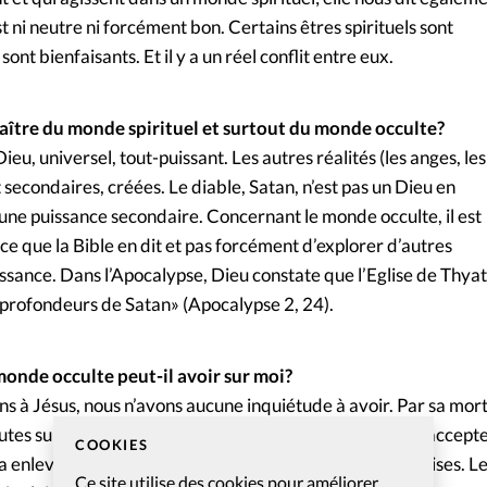
 ni neutre ni forcément bon. Certains êtres spirituels sont
sont bienfaisants. Et il y a un réel conflit entre eux.
aître du monde spirituel et surtout du monde occulte?
 Dieu, universel, tout-puissant. Les autres réalités (les anges, les
 secondaires, créées. Le diable, Satan, n’est pas un Dieu en
qu’une puissance secondaire. Concernant le monde occulte, il est
ce que la Bible en dit et pas forcément d’explorer d’autres
ssance. Dans l’Apocalypse, Dieu constate que l’Eglise de Thyat
s profondeurs de Satan» (Apocalypse 2, 24).
onde occulte peut-il avoir sur moi?
s à Jésus, nous n’avons aucune inquiétude à avoir. Par sa mort
autes sur lui, il n’y a plus de condamnation pour ceux qui accept
COOKIES
 a enlevé tout pouvoir aux puissances spirituelles mauvaises. L
Ce site utilise des cookies pour améliorer