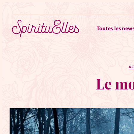
Toutes les news
RUBRIQUES
AC
Tous les articles
Actus
Le mo
Actus au féminin
Astuces
Chroniques
Dossiers
Edi
Elles nous inspirent
Entre4y