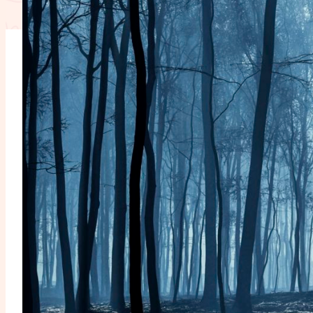
L'anecdote
La Bible au fémin
Lifestyle
Littérature
Pers
RelationnElles
Shopping Spi
Si(x) simple de...
SpirituElles