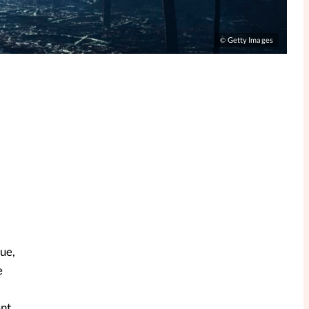
Getty Images
©
que,
e
ent