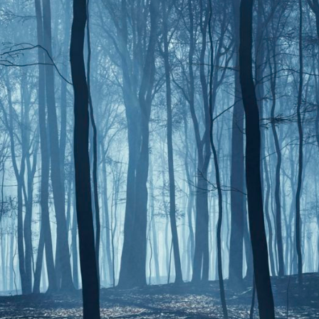
La réda
in
Mon co
onnElles
Changem
Nous co
Vive la famille