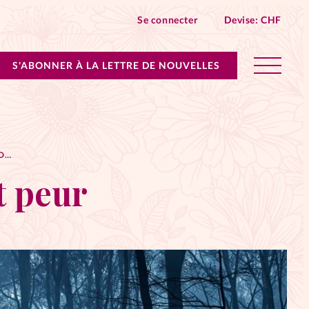
Se connecter
Devise:
CHF
S'ABONNER À LA LETTRE DE NOUVELLES
lles devient Relations Aujourd’hui!
LE MONDE SPIRITUEL ME FAIT PEUR
n don
t peur
ique
 SpirituElles - toutes les éditions
s