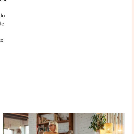
 du
 de
te