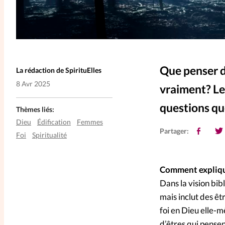
Que penser de
La rédaction de SpirituElles
8 Avr 2025
vraiment? Le
questions qu
Thèmes liés:
Dieu
Édification
Femmes
Partager:
Foi
Spiritualité
Comment explique
Dans la vision bib
mais inclut des êt
foi en Dieu elle-m
d’êtres qui pensen