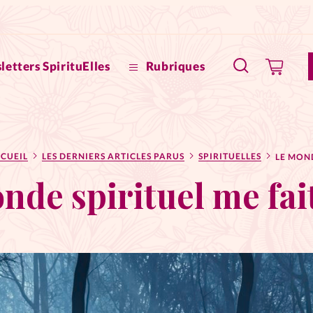
letters SpirituElles
Rubriques
SpirituE
CUEIL
LES DERNIERS ARTICLES PARUS
SPIRITUELLES
Faire u
nde spirituel me fai
Bible
La Bout
to
La Pause
À propo
eux