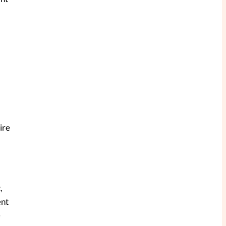
ire
,
ent
e