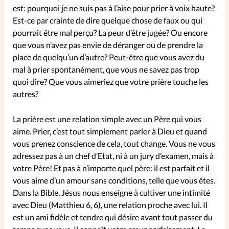
est: pourquoi je ne suis pas à l’aise pour prier à voix haute?
Est-ce par crainte de dire quelque chose de faux ou qui
SpirituElles
Vive la famille
pourrait être mal perçu? La peur d’être jugée? Ou encore
que vous n’avez pas envie de déranger ou de prendre la
place de quelqu’un d’autre? Peut-être que vous avez du
mal à prier spontanément, que vous ne savez pas trop
SpirituElles devient Relations
quoi dire? Que vous aimeriez que votre prière touche les
Aujourd’hui!
autres?
La prière est une relation simple avec un Père qui vous
Faire un don
aime. Prier, c’est tout simplement parler à Dieu et quand
vous prenez conscience de cela, tout change. Vous ne vous
La Boutique
adressez pas à un chef d’Etat, ni à un jury d’examen, mais à
La Pause SpirituElles - toutes les
votre Père! Et pas à n’importe quel père: il est parfait et il
éditions
vous aime d’un amour sans conditions, telle que vous êtes.
Dans la Bible, Jésus nous enseigne à cultiver une intimité
avec Dieu (Matthieu 6, 6), une relation proche avec lui. Il
est un ami fidèle et tendre qui désire avant tout passer du
À propos