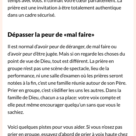
temps avec vous. Il connaît votre cœur parfaitement. La
prière est une invitation à être totalement authentique
La rédaction
dans un cadre sécurisé.
Mon compte
Dépasser la peur de «mal faire»
Changement d'adresse
Il est normal d’avoir peur de déranger, de mal faire ou
d’avoir peur d’être jugée. Mais si on regarde les choses du
Nous contacter
point de vue de Dieu, tout est différent. La prière en
groupe n’est pas une scène de spectacle, lieu de la
performance, ni une salle d’examen où les prières seront
notées à la fin, c’est une famille réunie autour de son Père.
Prier en groupe, c’est s’édifier les uns les autres. Dans la
famille de Dieu, chacun a sa place: votre voix compte et
elle peut même encourager quelqu’un sans que vous le
sachiez.
Voici quelques pistes pour vous aider. Si vous n’osez pas
prier en groupe, essayez d’abord de prier à voix haute chez