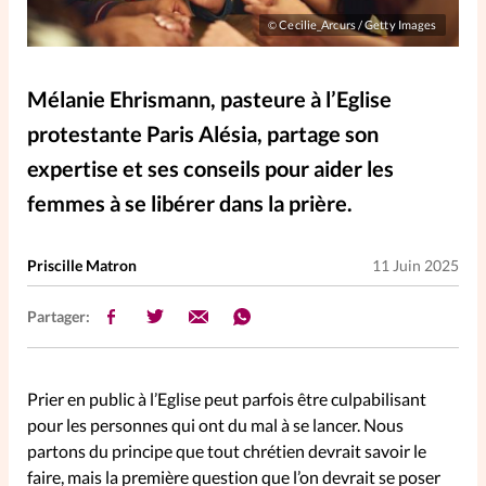
Elles nous inspirent
Cecilie_Arcurs / Getty Images
©
Entre4yeux
L'anecdote
Mélanie Ehrismann, pasteure à l’Eglise
protestante Paris Alésia, partage son
La Bible au féminin
expertise et ses conseils pour aider les
femmes à se libérer dans la prière.
Lifestyle
Littérature
Priscille Matron
11 Juin 2025
PersonnElles
Partager:
RelationnElles
Prier en public à l’Eglise peut parfois être culpabilisant
Shopping Spi
pour les personnes qui ont du mal à se lancer. Nous
partons du principe que tout chrétien devrait savoir le
faire, mais la première question que l’on devrait se poser
Si(x) simple de...