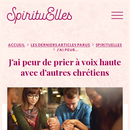
RUBRIQUES
Tous les articles
Actus
ACCUEIL
LES DERNIERS ARTICLES PARUS
SPIRITUELLES
J’AI PEUR DE PRIER À VOIX HAUTE AVEC D’AUTRES CHRÉTIENS
J’ai peur de prier à voix haute
Actus au féminin
avec d’autres chrétiens
Astuces
Bible
Chroniques
Dossiers
Edito