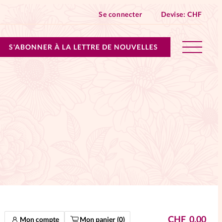
Se connecter
Devise:
CHF
S'ABONNER À LA LETTRE DE NOUVELLES
lles devient Relations Aujourd’hui!
n don
ique
 SpirituElles - toutes les éditions
s
CHF
0.00
Mon compte
Mon panier (
0
)