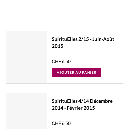
La réda
in
Mon co
onnElles
Changem
SpirituElles 2/15 - Juin-Août
2015
Nous co
CHF
6.50
Vive la famille
AJOUTER AU PANIER
SpirituElles 4/14 Décembre
2014 - Février 2015
CHF
6.50