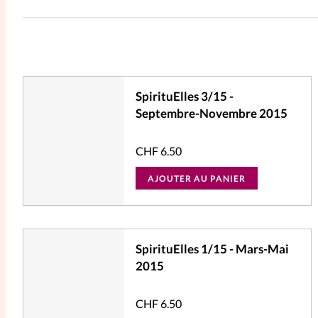
L'anecdote
La Bible au fémin
Lifestyle
Littérature
Pers
SpirituElles 3/15 -
RelationnElles
Shopping Spi
Septembre-Novembre 2015
CHF
6.50
Si(x) simple de...
SpirituElles
AJOUTER AU PANIER
SpirituElles 1/15 - Mars-Mai
2015
CHF
6.50