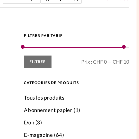
ction
mpte
FILTRER PAR TARIF
ent d'adresse
ntacter
Prix
Prix
Prix :
CHF 0
—
CHF 10
FILTRER
min
max
CATÉGORIES DE PRODUITS
Tous les produits
Abonnement papier
(1)
Don
(3)
E-magazine
(64)