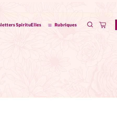
letters SpirituElles
Rubriques
SpirituE
Faire u
Bible
La Bout
to
La Pause
À propo
eux