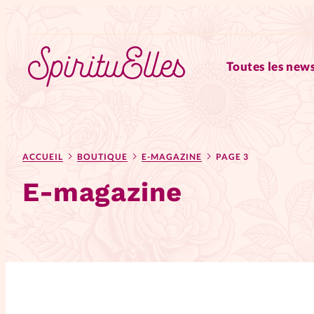
Toutes les news
RUBRIQUES
ACCUEIL
BOUTIQUE
E-MAGAZINE
PAGE 3
Tous les articles
Actus
E-magazine
Actus au féminin
Astuces
Chroniques
Dossiers
Edi
Elles nous inspirent
Entre4y